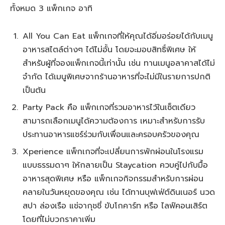
ทั้งหมด 3 แพ็กเกจ อาทิ
All You Can Eat แพ็กเกจที่ให้คุณได้อิ่มอร่อยได้กับเมนู
อาหารสไตล์ต่างๆ ได้ไม่อั้น โดยจะมอบสิทธิ์พิเศษ ให้
สำหรับผู้ที่จองแพ็กเกจนี้เท่านั้น เช่น ทานเมนูอลาคาสได้ไม่
จำกัด ได้เมนูพิเศษจากร้านอาหารที่จะไม่มีในรายการปกติ
เป็นต้น
Party Pack คือ แพ็กเกจที่รวมอาหารไว้ในเซ็ตเดียว
สามารถเลือกเมนูได้ความต้องการ เหมาะสำหรับการรับ
ประทานอาหารแชร์ร่วมกับเพื่อนและครอบครัวของคุณ
Xperience แพ็กเกจที่จะเปลี่ยนการพักผ่อนในโรงแรม
แบบธรรมดาๆ ให้กลายเป็น Staycation ควบคู่ไปกับมื้อ
อาหารสุดพิเศษ หรือ แพ็กเกจกิจกรรมสำหรับการผ่อน
คลายในวันหยุดของคุณ เช่น ได้ทานบุฟเฟ่ต์ดินเนอร์ นวด
สปา ล่องเรือ แช่จากุชชี่ ขับโกคาร์ท หรือ ไลฟ์คอนเสิร์ต
โดยที่ไม่บวกราคาเพิ่ม