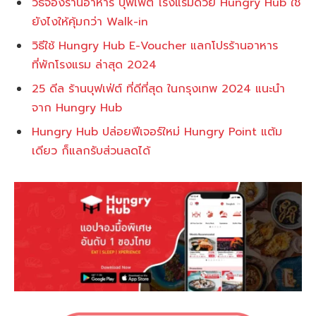
วิธีจองร้านอาหาร บุฟเฟ่ต์ โรงแรมด้วย Hungry Hub ใช้
ยังไงให้คุ้มกว่า Walk-in
วิธีใช้ Hungry Hub E-Voucher แลกโปรร้านอาหาร
ที่พักโรงแรม ล่าสุด 2024
25 ดีล ร้านบุฟเฟ่ต์ ที่ดีที่สุด ในกรุงเทพ 2024 แนะนำ
จาก Hungry Hub
Hungry Hub ปล่อยฟีเจอร์ใหม่ Hungry Point แต้ม
เดียว ก็แลกรับส่วนลดได้