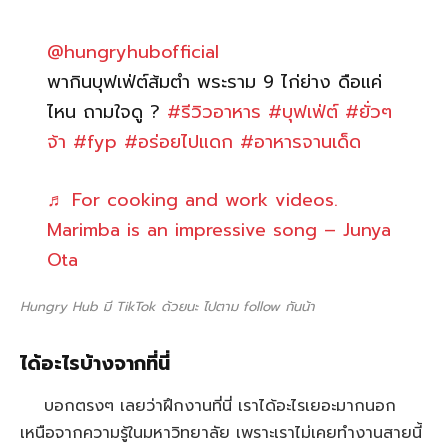
@hungryhubofficial
พากินบุฟเฟ่ต์ส้มตำ พระราม 9 ไก่ย่าง ดือแค่
ไหน ถามใจดู ?
#รีวิวอาหาร
#บุฟเฟ่ต์
#ยั่วๆ
จ้า
#fyp
#อร่อยไปแดก
#อาหารจานเด็ด
♬ For cooking and work videos.
Marimba is an impressive song – Junya
Ota
Hungry Hub มี TikTok ด้วยนะ ไปตาม follow กันน้า
ได้อะไรบ้างจากที่นี่
บอกตรงๆ เลยว่าฝึกงานที่นี่ เราได้อะไรเยอะมากนอก
เหนือจากความรู้ในมหาวิทยาลัย เพราะเราไม่เคยทำงานสายนี้