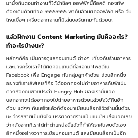
มานั่งกินตอนทำงานก็ได้น้าชิลๆ ออฟฟิศนี้ถือคติ กองทัพ
ต้องเดินด้วยท้อง 55555555 พากันอ้วนยกออฟฟิศ หรือ วัน
ไหนเบื่อๆ เครียดจากงานก็มีเล่นบอร์ดเกมกันด้วยนะ
แล้วฝึกงาน Content Marketing มันคืออะไร?
ทำอะไรบ้างนะ?
หลักๆก็คือ เป็นการดูแลคอนเทนต์ ต่างๆ เกี่ยวกับร้านอาหาร
และบางครั้งเราก็ได้คิดคอนเทนต์ที่จะเอามาโพสต์ใน
Facebook เพื่อ Engage กับกลุ่มลูกค้าด้วย ส่วนอีกหนึ่ง
อย่างที่เราเลิฟเลยก็คือ ได้ออกกองไปถ่ายอาหารกับพี่แป้น
ตากล้องคนสวยประจำ Hungry Hub ของเรานั่นเอง
นอกจากจะได้ออกกองไปถ่ายอาหารด้วยแล้วยังได้กินอีก
ด้วย แต่ๆๆ กินเสร็จแล้วก็ต้องมาเขียนบล็อกรีวิวร้านนั้นด้วย
นะ ว่ารสชาติเป็นยังไง บรรยากาศร้านเป็นแบบไหนซึ่งบอกเลย
ว่าหลังจากที่เราได้ทำตำแหน่งนี้แล้วก็ทำให้เราค้นพบตัวเอง
อีกหนึ่งอย่างว่าการเขียนคอนเทนต์ และเขียนบล็อกเป็นอีก