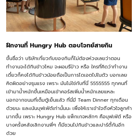
ฝึกงานที่ Hungry Hub ตอบโจทย์สายกิน
ขึ้นชื่อว่า บริษัทเกี่ยวกับของกินก็ไม่ต้องห่วงเลยว่าตอน
ทำงานจะได้กินข้าวไหม จะผอมรึป่าว หรือ ใครที่คิดว่าทำงาน
เดี๋ยวก็คงได้กินข้าวน้อยถือเป็นการไดเอตไปในตัว บอกเลย
คิดผิดอย่างรุนแรง เพราะ มันไม่ใช่กับที่นี่ 5555555 ทุกคนที่
เข้ามาน้ำหนักขึ้นเหมือนเข้าคอร์สเพิ่มน้ำหนักเลยแหละ
นอกจากขนมที่เต็มตู้เย็นแล้ว ที่นี่มี Team Dinner ทุกเดือน
ด้วยนะ และเน้นบุฟเฟ่ต์เท่านั้นนะ เพื่อให้เราเข้าใจถึงหัวใจลูกค้า
มากขึ้น เพราะ Hungry Hub แพ็กเกจหลักๆ คือบุฟเฟ่ต์ หรือ
บางครั้งหลังเลิกงานพี่ๆ ก็มีชวนไปกินข้าวและปาร์ตี้กันอีก
ด้วย