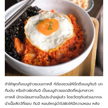
ถ้าให้พูดถึงเมนูข้าวแบบเกาหลี ก้ต้องชวนให้นึกถึงเมนูกิมจิ บก
กึมบับ หรือข้าวผัดกิมจิ เป็นเมนูข้าวยอดฮิตที่หนุ่มๆสาวๆ
เกาหลี มักจะนิยมทานเป็นประจำอยู่แล้ว โดยวัตถุดิบส่วนมากจะ
นำเนื้อสัตว์ที่ชอบ กิมจิ หอมใหญ่นำไปผัดให้มีความหอม หลัง