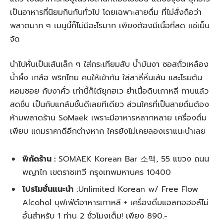
เป็นอาหารที่นิยมกินกันทั่วไป โดยเฉพาะสายดื่ม ที่ไม่สั่งถือว่า
พลาดมาก ๆ เมนูนี้ก็ไม่มีอะไรมาก เพียงต้องมีเนื้อที่สด แช่เย็น
จัด
นำไปหั่นเป็นเส้นเล็ก ๆ ใส่กระเทียมสับ น้ำมันงา ซอสถั่วเหลือง
น้ำผึ้ง เกลือ พริกไทย คนให้เข้ากัน ใส่สาลี่หั่นเส้น และโรยต้น
หอมซอย กับงาคั่ว เท่านี้ก็ได้ยุกฮเว ยำเนื้อดิบเกาหลี ทานแล้ว
สดชื่น เป็นกับแกล้มชั้นดีเลยทีเดียว ส่วนใครที่เป็นสายดื่มต้อง
ห้ามพลาดร้าน SoMaek เพราะมีอาหารหลากหลาย เครื่องดื่ม
เพียบ แถมราคาดีอีกต่างหาก ใครยังไม่เคยลองเราแนะนำเลย
พิกัดร้าน :
SOMAEK Korean Bar 소맥, 55 แขวง ถนน
พญาไท เขตราชเทวี กรุงเทพมหานคร 10400
โปรโมชั่นแนะนำ
:Unlimited Korean w/ Free Flow
Alcohol บุฟเฟ่ต์อาหารเกาหลี + เครื่องดื่มแอลกอฮอล์ไม่
อั้นสำหรับ 1 ท่าน 2 ชั่วโมงเต็ม! เพียง 890.-