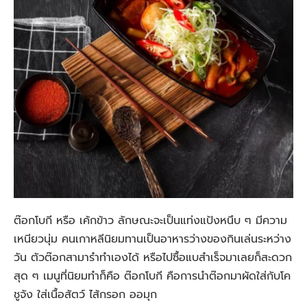
ต๊อกโบกี หรือ เค้กข้าว ลักษณะจะเป็นแท่งแป้งหนึบ ๆ มีความ
เหนียวนุ่ม คนเกาหลีนิยมทานเป็นอาหารว่างของกินเล่นระหว่าง
วัน ตัวต๊อกสามารำทำเองได้ หรือไปซื้อแบสำเร็จมาเลยก็สะดวก
สุด ๆ เมนูที่นิยมทำก็คือ ต๊อกโบกี คือการนำต๊อกมาผัดใส่กับโค
ชูจัง ใส่เนื้อสัตว์ ไส้กรอก ออมุก