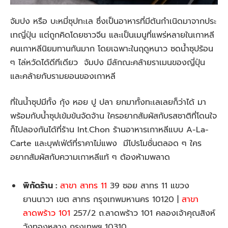
จัมปง หรือ บะหมี่ซุปทะเล ซึ่งเป็นอาหารที่มีต้นกำเนิดมาจากประ
เทญี่ปุ่น แต่ถูกคิดโดยชาวจีน และเป็นเมนูที่แพร่หลายในเกาหลี
คนเกาหลีนิยมทานกันมาก โดยเฉพาะในฤดูหนาว ซดน้ำซุปร้อน
ๆ ไล่หวัดได้ดีทีเดียว จัมปง มีลักณะคล้ายราเมนของญี่ปุ่น
และคล้ายกับรามยอนของเกาหลี
ที่ในน้ำซุปมีทั้ง กุ้ง หอย ปู ปลา ยกมาทั้งทะเลเลยก็ว่าได้ มา
พร้อมกับน้ำซุปเข้มข้นจัดจ้าน ใครอยากสัมผัสกับรสชาติที่โดนใจ
ก็ไปลองกันได้ที่ร้าน Int.Chon ร้านอาหารเกาหลีแบบ A-La-
Carte และบุฟเฟ่ต์ที่ราคาไม่แพง มีโปรโมชั่นตลอด ๆ ใคร
อยากสัมผัสกับความเกาหลีแท้ ๆ ต้องห้ามพลาด
พิกัดร้าน :
สาขา สาทร 11
39 ซอย สาทร 11 แขวง
ยานนาวา เขต สาทร กรุงเทพมหานคร 10120 |
สาขา
ลาดพร้าว 101
257/2 ถ.ลาดพร้าว 101 คลองเจ้าคุณสิงห์
วังทองหลาง กรุงเทพฯ 10310