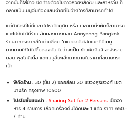
จากนั้นก็ใส่ข้าว ปิดท้ายด้วยไข่ดาวสวยๆสักใบ และสาหรา่ย ก็
กลายเป็นเมนูอิ่มท้องแสนง่ายที่ไม่ว่าๆใครก็สามารถทำได้
แต่ถ้าใครที่ไม่มีเวลาไปหาวัตถุดิบ หรือ เวลามานั่งผัดก็สามารถ
แวะไปกันได้ที่ร้าน อันยองบางกอก Annyeong Bangkok
ร้านอาหารเกาหลีในย่านสีลม ในแบบฉบับโฮมเมดที่มีเมนู
มากมายให้ได้ไปลิ้มลองกัน ไม่ว่าจะเป็น ข้าวผัดกิมจิ จาจังราม
ยอน พุลโกกิเนื้อ และเมนูอื่นๆอีกมากมายในราคาที่สบายกระ
เป่า
พิกัดร้าน :
30 (ชั้น 2) ซอยสีลม 20 แขวงสุริยวงศ์ เขต
บางรัก กรุงเทพ 10500
โปรโมชั่นแนะนำ
:
Sharing Set for 2 Persons
เซ็ตอา
หาร 4 รายการ เลือกเครื่องดื่มได้คนละ 1 แก้ว ราคา 650.-
/ ท่าน