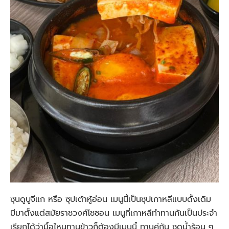
ซุนดูบูจีแก หรือ ซุปเต้าหู้อ่อน เมนูนี้เป็นซุปเกาหลีแบบดั้งเดิม
มีมาตั้งแต่สมัยราชวงศ์โชซอน เมนูที่เกาหลีทำทานกันเป็นประจำ
เรียกได้ว่ามื้อไหนทานข้าวก็ต้องมีเมนูนี้ ทานคู่กัน ซดน้ำร้อน ๆ