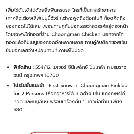
เพิ่มไข่ต้มเข้าไปด้วยยิ่งฟินครบรส ใครที่เป็นทาสรักอาหาร
เกาหลีจะต้องเลิฟเมนูนี้ชัวร์ แต่พอพูดถึงต๊อกโบกี ก็อดคิดถึง
ของทอดไม่ได้เลย เพราะทานคู่กันบอกเลยว่าสวรรค์อยู่ตรงหน้า
โดยเฉพาะไก่ทอดที่ร้าน Choongman Chicken นอกจากไก่
ทอดแล้วก็มีเมนูของทอดอีกหลากหลาย ทานคู่กับต๊อกซอสเข้ม
ข้นบอกเลยว่าเหมือนทานที่เกาหลีไม่มีผิด
พิกัดร้าน :
554/12 เมเจอร์ ซีนีเพล็กซ์ ปิ่นเกล้า ถ.บรมราช
ชนนี กรุงเทพฯ 10700
โปรโมชั่นแนะนำ
: First Snow in Choongman Pinklao
for 2 Persons เลือกอาหารได้ 3 อย่าง เช่น แกงกะหรี่ไก่
ทอด และเมนูอื่นๆ พร้อมเครื่องดื่ม 1 แก้วต่อท่าน เพียง
580.-