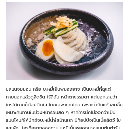
มุลแนงมยอน หรือ บะหมี่เย็นพยองยาง เป็นบะหมี่ที่ดูแต่
ภายนอกแล้วดูจืดชืด ไร้สีสัน หน้าตาธรรมดา แต่บอกเลยว่า
ใครได้ทานก็ต้องติดใจ โดยเฉพาะคนไทย เพราะว่ากินแล้วสดชื่น
เหมาะกับทานในช่วงหน้าร้อนสด ๆ หากใครนึกไม่ออกว่าเป็น
แบบไหนก็ให้นึกถึงบะหมี่น้ำใสบ้านเรา มีท็อปปิ้งเป็นเนื้อสัตว์ ไข่
และผัก ใครที่อยากลองทานบะหมี่เย็นพยองยางแบบต้นตำรับ