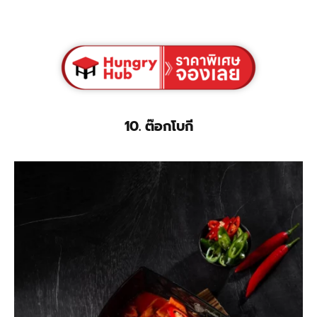
10. ต๊อกโบกี