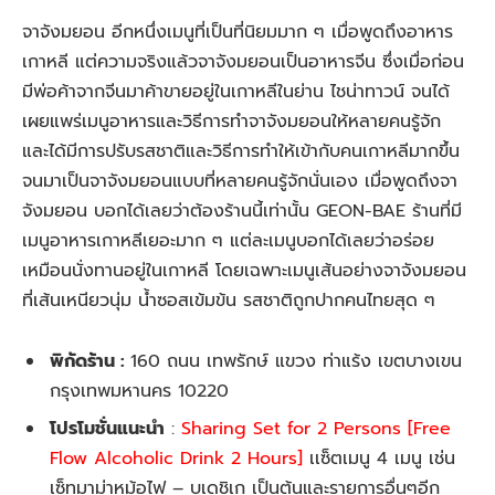
จาจังมยอน อีกหนึ่งเมนูที่เป็นที่นิยมมาก ๆ เมื่อพูดถึงอาหาร
เกาหลี แต่ความจริงแล้วจาจังมยอนเป็นอาหารจีน ซึ่งเมื่อก่อน
มีพ่อค้าจากจีนมาค้าขายอยู่ในเกาหลีในย่าน ไชน่าทาวน์ จนได้
เผยแพร่เมนูอาหารและวิธีการทำจาจังมยอนให้หลายคนรู้จัก
และได้มีการปรับรสชาติและวิธีการทำให้เข้ากับคนเกาหลีมากขึ้น
จนมาเป็นจาจังมยอนแบบที่หลายคนรู้จักนั่นเอง เมื่อพูดถึงจา
จังมยอน บอกได้เลยว่าต้องร้านนี้เท่านั้น GEON-BAE ร้านที่มี
เมนูอาหารเกาหลีเยอะมาก ๆ แต่ละเมนูบอกได้เลยว่าอร่อย
เหมือนนั่งทานอยู่ในเกาหลี โดยเฉพาะเมนูเส้นอย่างจาจังมยอน
ที่เส้นเหนียวนุ่ม น้ำซอสเข้มข้น รสชาติถูกปากคนไทยสุด ๆ
พิกัดร้าน :
160 ถนน เทพรักษ์ แขวง ท่าแร้ง เขตบางเขน
กรุงเทพมหานคร 10220
โปรโมชั่นแนะนำ
:
Sharing Set for 2 Persons [Free
Flow Alcoholic Drink 2 Hours]
เเซ็ตเมนู 4 เมนู เช่น
เซ็ทมาม่าหม้อไฟ – บูเดชิเก เป็นต้นและรายการอื่นๆอีก