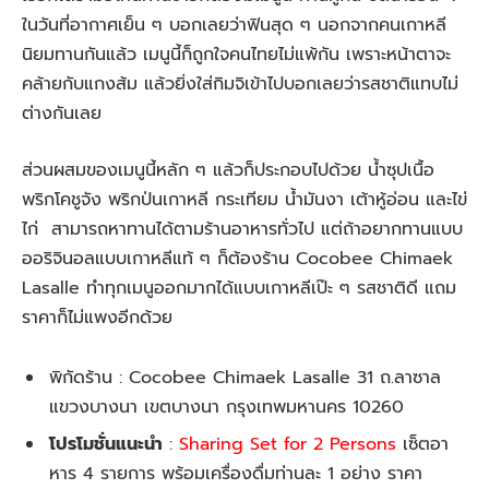
ในวันที่อากาศเย็น ๆ บอกเลยว่าฟินสุด ๆ นอกจากคนเกาหลี
นิยมทานกันแล้ว เมนูนี้ก็ถูกใจคนไทยไม่แพ้กัน เพราะหน้าตาจะ
คล้ายกับแกงส้ม แล้วยิ่งใส่กิมจิเข้าไปบอกเลยว่ารสชาติแทบไม่
ต่างกันเลย
ส่วนผสมของเมนูนี้หลัก ๆ แล้วก็ประกอบไปด้วย น้ำซุปเนื้อ
พริกโคชูจัง พริกป่นเกาหลี กระเทียม น้ำมันงา เต้าหู้อ่อน และไข่
ไก่ สามารถหาทานได้ตามร้านอาหารทั่วไป แต่ถ้าอยากทานแบบ
ออริจินอลแบบเกาหลีแท้ ๆ ก็ต้องร้าน Cocobee Chimaek
Lasalle ทำทุกเมนูออกมากได้แบบเกาหลีเป๊ะ ๆ รสชาติดี แถม
ราคาก็ไม่แพงอีกด้วย
พิกัดร้าน : Cocobee Chimaek Lasalle 31 ถ.ลาซาล
แขวงบางนา เขตบางนา กรุงเทพมหานคร 10260
โปรโมชั่นแนะนำ
:
Sharing Set for 2 Persons
เซ็ตอา
หาร 4 รายการ พร้อมเครื่องดื่มท่านละ 1 อย่าง ราคา