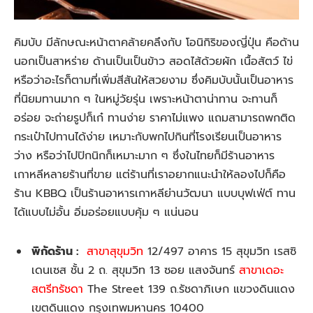
คิมบับ มีลักษณะหน้าตาคล้ายคลึงกับ โอนิกิริของญี่ปุ่น คือด้าน
นอกเป็นสาหร่าย ด้านเป็นเป็นข้าว สอดไส้ด้วยผัก เนื้อสัตว์ ไข่
หรือว่าอะไรก็ตามที่เพิ่มสีสันให้สวยงาม ซึ่งคิมบับนั้นเป็นอาหาร
ที่นิยมทานมาก ๆ ในหมู่วัยรุ่น เพราะหน้าตาน่าทาน จะทานก็
อร่อย จะถ่ายรูปก็เก๋ ทานง่าย ราคาไม่แพง แถมสามารถพกติด
กระเป๋าไปทานได้ง่าย เหมาะกับพกไปกินที่โรงเรียนเป็นอาหาร
ว่าง หรือว่าไปปิกนิกก็เหมาะมาก ๆ ซึ่งในไทยก็มีร้านอาหาร
เกาหลีหลายร้านที่ขาย แต่ร้านที่เราอยากแนะนำให้ลองไปก็คือ
ร้าน KBBQ เป็นร้านอาหารเกาหลีย่านวัฒนา แบบบุฟเฟ่ต์ ทาน
ได้แบบไม่อั้น อิ่มอร่อยแบบคุ้ม ๆ แน่นอน
พิกัดร้าน :
สาขาสุขุมวิท
12/497 อาคาร 15 สุขุมวิท เรสซิ
เดนเซส ชั้น 2 ถ. สุขุมวิท 13 ซอย แสงจันทร์
สาขาเดอะ
สตรีทรัชดา
The Street 139 ถ.รัชดาภิเษก แขวงดินแดง
เขตดินแดง กรุงเทพมหานคร 10400