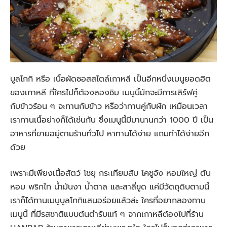
บูลโกกิ หรือ เนื้อผัดซอสสไตล์เกาหลี เป็นอีกหนึ่งเมนูยอดฮิต
ของเกาหลี ที่ใครไปก็ต้องลองชิม เมนูนี้มักจะมีการเสิร์ฟคู่
กับข้าวร้อน ๆ จะทานกับข้าว หรือว่าทานคู่กับผัก เหมือนเวลา
เราทานเนื้อย่างก็ได้เช่นกัน ซึ่งเมนูนี้มีมานานกว่า 1000 ปี เป็น
อาหารที่ขายอยู่ตามร้านทั่วไป หาทานได้ง่าย แถมทำได้ง่ายอีก
ด้วย
เพราะมีเพียงเนื้อสัตว์ โชยุ กระเทียมสับ โคชูจัง หอมใหญ่ ต้น
หอม พริกไท น้ำมันงา น้ำตาล และสาลี่ขูด แค่มีวัตถุดิบตามนี้
เราก็ได้ทานเมนูบูลโกกิแสนอร่อยแล้วล่ะ ใครที่อยากลองทาน
เมนูนี้ ที่มีรสชาติแบบต้นตำรับแท้ ๆ จากเกาหลีต้องไปที่ร้าน