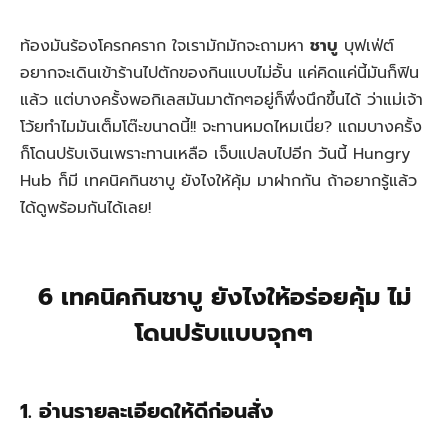
ท้องมันร้องโครกคราก ใจเรามักมักจะถามหา
ชาบู
บุฟเฟ่ต์
อยากจะเดินเข้าร้านไปตักของกินแบบไม่อั้น แค่คิดแค่นี้มันก็ฟิน
แล้ว แต่บางครั้งพอกิเลสมันมาตักๆอยู่ก็พึ่งนึกขึ้นได้ ว่าแม่เจ้า
โว้ยทำไมมันเต็มโต๊ะขนาดนี้!! จะทานหมดไหมเนี่ย? แถมบางครั้ง
ก็โดนปรับเงินเพราะทานเหลือ เจ็บแปลบไปอีก วันนี้ Hungry
Hub ก็มี เทคนิคกินชาบู ยังไงให้คุ้ม มาฝากกัน ถ้าอยากรู้แล้ว
ได้ดูพร้อมกันได้เลย!
6 เทคนิคกินชาบู ยังไงให้อร่อยคุ้ม ไม่
โดนปรับแบบจุกๆ
1. อ่านรายละเอียดให้ดีก่อนสั่ง