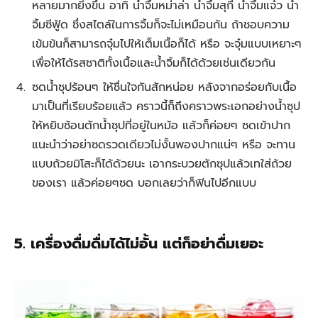
หลายมากยิ่งขึ้น อาทิ น้ำจิ้มหม่าล่า น้ำจิ้มสุกี้ น้ำจิ้มแจ๋ว น้ำ
จิ้มซีฟู้ด ซึ่งสไตล์ในการจิ้มก็จะไม่เหมือนกัน ถ้าชอบความ
เข้มข้นก็สามารถจุ๋มไปให้เต็มเนื้อก็ได้ หรือ จะจุ๋มแบบเหยาะๆ
เพื่อให้ได้รสชาติทั้งเนื้อและน้ำจิ้มก็ได้ด้วยเช่นเดียวกัน
ซดน้ำซุปร้อนๆ ให้ชื่นใจกันสักหน่อย หลังจากอร่อยกับเนื้อ
มาเป็นที่เรียบร้อยแล้ว คราวนี้ก็ถึงคราวพระเอกอย่างน้ำซุป
ให้หยิบช้อนตักน้ำซุปที่อยู่ในหม้อ แล้วก็ค่อยๆ ซดเข้าปาก
แนะนำว่าอย่าซดรวดเดียวไม่งั้นพองปากแน่ๆ หรือ จะทาน
แบบถ้วยมิโสะก็ได้ด้วยนะ เอากระบวยตักซุปแล้วเทใส่ถ้วย
ของเรา แล้วค่อยๆซด บอกเลยว่าก็ฟินไปอีกแบบ
5. เครื่องดื่มดื่มได้ไม่อั้น แต่ก็อย่าดื่มเยอะ