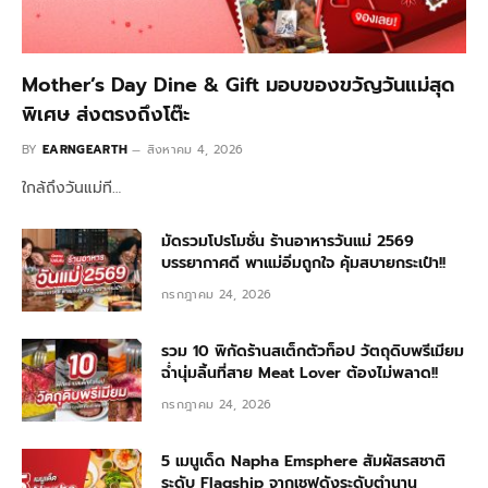
Mother’s Day Dine & Gift มอบของขวัญวันแม่สุด
พิเศษ ส่งตรงถึงโต๊ะ
BY
EARNGEARTH
สิงหาคม 4, 2026
ใกล้ถึงวันแม่ที…
มัดรวมโปรโมชั่น ร้านอาหารวันแม่ 2569
บรรยากาศดี พาแม่อิ่มถูกใจ คุ้มสบายกระเป๋า!!
กรกฎาคม 24, 2026
รวม 10 พิกัดร้านสเต็กตัวท็อป วัตถุดิบพรีเมียม
ฉ่ำนุ่มลิ้นที่สาย Meat Lover ต้องไม่พลาด!!
กรกฎาคม 24, 2026
5 เมนูเด็ด Napha Emsphere สัมผัสรสชาติ
ระดับ Flagship จากเชฟดังระดับตำนาน