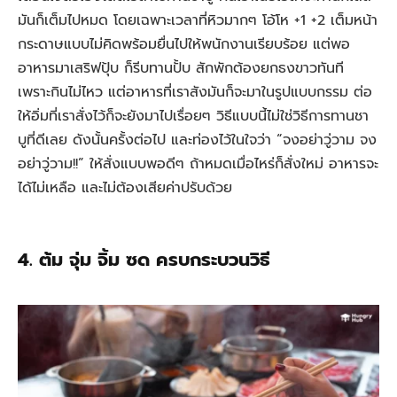
มันก็เต็มไปหมด โดยเฉพาะเวลาที่หิวมากๆ โอ้โห +1 +2 เต็มหน้า
กระดาษแบบไม่คิดพร้อมยื่นไปให้พนักงานเรียบร้อย แต่พอ
อาหารมาเสริฟปุ้บ ก็รีบทานปั้บ สักพักต้องยกธงขาวทันที
เพราะกินไม่ไหว แต่อาหารที่เราสังมันก็จะมาในรูปแบบกรรม ต่อ
ให้อิ่มที่เราสั่งไว้ก็จะยังมาไปเรื่อยๆ วิธีแบบนี้ไม่ใช่วิธีการทานชา
บูที่ดีเลย ดังนั้นครั้งต่อไป และท่องไว้ในใจว่า “จงอย่าวู่วาม จง
อย่าวู่วาม!!” ให้สั่งแบบพอดีๆ ถ้าหมดเมื่อไหร่ก็สั่งใหม่ อาหารจะ
ได้ไม่เหลือ และไม่ต้องเสียค่าปรับด้วย
4. ต้ม จุ่ม จิ้ม ซด ครบกระบวนวิธี