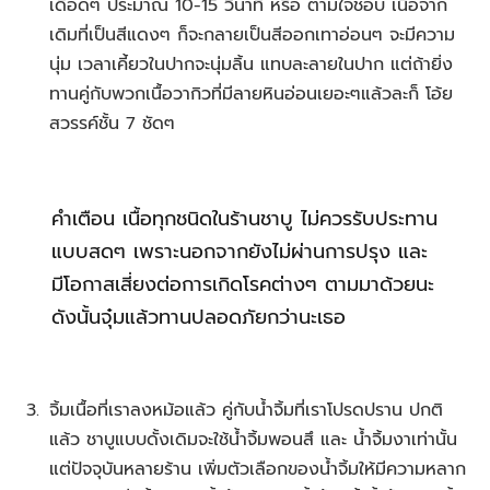
เดือดๆ ประมาณ 10-15 วินาที หรือ ตามใจชอบ เนื้อจาก
เดิมที่เป็นสีแดงๆ ก็จะกลายเป็นสีออกเทาอ่อนๆ จะมีความ
นุ่ม เวลาเคี้ยวในปากจะนุ่มลิ้น แทบละลายในปาก แต่ถ้ายิ่ง
ทานคู่กับพวกเนื้อวากิวที่มีลายหินอ่อนเยอะๆแล้วละก็ โอ้ย
สวรรค์ชั้น 7 ชัดๆ
คำเตือน เนื้อทุกชนิดในร้านชาบู ไม่ควรรับประทาน
แบบสดๆ เพราะนอกจากยังไม่ผ่านการปรุง และ
มีโอกาสเสี่ยงต่อการเกิดโรคต่างๆ ตามมาด้วยนะ
ดังนั้นจุ๋มแล้วทานปลอดภัยกว่านะเธอ
จิ้มเนื้อที่เราลงหม้อแล้ว คู่กับน้ำจิ้มที่เราโปรดปราน ปกติ
แล้ว ชาบูแบบดั้งเดิมจะใช้น้ำจิ้มพอนสึ และ น้ำจิ้มงาเท่านั้น
แต่ปัจจุบันหลายร้าน เพิ่มตัวเลือกของน้ำจิ้มให้มีความหลาก