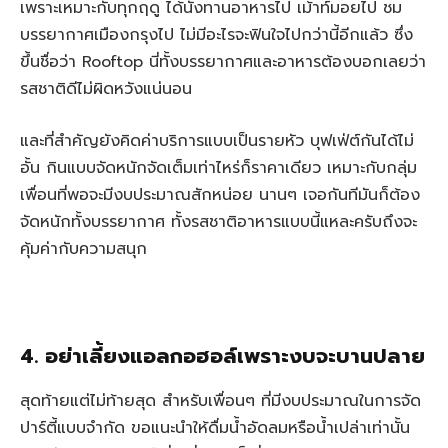
เพราะเหมาะกับทุกฤดู ได้นั่งทานอาหารไป เม้าท์มอยไป ชม
บรรยากาศเมืองกรุงไป ไม่มีอะไรจะฟินใจไปกว่านี้อีกแล้ว ซึ่ง
ขึ้นชื่อว่า Rooftop นี่ทั้งบรรยากาศและอาหารต้องบอกเลยว่า
รสชาติดีไม่ผิดหวังแน่นอน
และที่สำคัญยังคิดค่าบริการแบบเป็นรายหัว บุฟเฟ่ต์กันได้ไม่
อั้น กินแบบจัดหนักจัดเต็มเท่าไหร่ก็ราคาเดียว เหมาะกับกลุ่ม
เพื่อนที่พอจะมีงบประมาณสักหน่อย นานๆ เจอกันทีมันก็ต้อง
จัดหนักทั้งบรรยากาศ ทั้งรสชาติอาหารแบบนี้แหละครับถึงจะ
คุ้มค่ากับความสนุก
4.
อย่าเลี้ยงแอลกอฮอล์เพราะงบจะบานปลาย
สุดท้ายแต่ไม่ท้ายสุด สำหรับเพื่อนๆ ที่มีงบประมาณในการจัด
ปาร์ตี้แบบจำกัด ขอแนะนำให้ดื่มน้ำอัดลมหรือน้ำเปล่าเท่านั้น