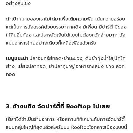
อย่างสิ้นเชิง
ถ้าเป้าหมายของเราไม่ได้มาเพื่อเติมความฟิน เน้นความอร่อย
แต่เป็นการสังสรรค์ด้วยบรรยากาศดีๆ มีเพื่อน มีปาร์ตี้ มีของ
ให้กินอิ่มท้อง และประหยัดเงินได้แบบไม่ต้องควักจ่ายมาก สั่ง
แบบอาหารไทยอย่างเดียวก็เหลือเฟือแล้วครับ
เมนูแนะนำ
:ปลาอินทรีย์ทอด+ยำมะม่วง, ต้มยำกุ้งน้ำใส,ปีกไก่
ย่าง, เมี่ยงปลาทอด, ยำปลาทูน่าฟู,อาหารทะเลปิ้ง ย่าง ลวก
ทอด
3. ถ้างบถึง จัดปาร์ตี้ที่
Rooftop ไปเลย
เรียกได้ว่าเป็นร้านอาหาร หรือสถานที่ที่เหมาะกับการจัดปาร์ตี้
แบบกลุ่มใหญ่ที่สุดแล้วล่ะครับบน Rooftopใจกลางเมืองแบบนี้