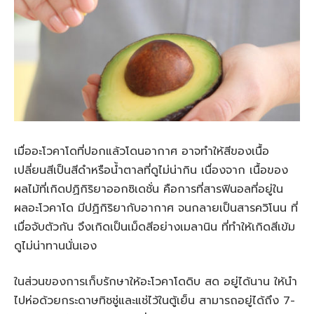
เมื่ออะโวคาโดที่ปอกแล้วโดนอากาศ อาจทำให้สีของเนื้อ
เปลี่ยนสีเป็นสีดำหรือน้ำตาลที่ดูไม่น่ากิน เนื่องจาก เนื้อของ
ผลไม้ที่เกิดปฏิกิริยาออกซิเดชั่น คือการที่สารฟินอลที่อยู่ใน
ผลอะโวคาโด มีปฏิกิริยากับอากาศ จนกลายเป็นสารควิโนน ที่
เมื่อจับตัวกัน จึงเกิดเป็นเม็ดสีอย่างเมลานิน ที่ทำให้เกิดสีเข้ม
ดูไม่น่าทานนั่นเอง
ในส่วนของการเก็บรักษาให้อะโวคาโดดิบ สด อยู่ได้นาน ให้นำ
ไปห่อด้วยกระดาษทิชชู่และแช่ไว้ในตู้เย็น สามารถอยู่ได้ถึง 7-