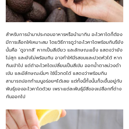
สำหรับการนำมาประกอบอาหารหรือนำมากิน อะโวคาโดก็ต้อง
มีการเลือกให้เหมาะสม โดยวิธีการดูว่าอะโวคาโดพร้อมกินรึยัง
นั้นคือ ‘ดูจากสี’ หากเป็นสีเขียว และลักษณะแข็ง แสดงว่ายัง
ไม่สุก และยังไม่พร้อมกิน อาจทำให้มีรสขมและปวดหัวได้ หาก
กินเข้าไป แต่ถ้าอะโวคโดเปลี่ยนเป็นสีเข้ม ออกน้ำตาลม่วงดำ
เข้ม และมีลักษณะนิ่มๆ ใช้นิ้วกดได้ แสดงว่าพร้อมกิน
สามารถปอกทำเมนูอร่อยๆได้เลย แต่ทั้งนี้ทั้งนั้นก็จะขึ้นอยู่กับ
พันธุ์ของอะโวคาโดด้วย เพราะแต่ละพันธุ์มีสีของเปลือกที่ต่าง
กันออกไป