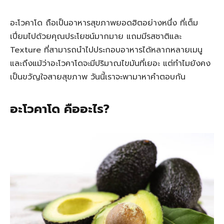
อะโวคาโด ถือเป็นอาหารสุขภาพยอดฮิตอย่างหนึ่ง ที่เต็ม
เปี่ยมไปด้วยคุณประโยชน์มากมาย แถมมีรสชาติและ
Texture ที่สามารถนำไปประกอบอาหารได้หลากหลายเมนู
และถึงแม้ว่าอะโวคาโดจะมีปริมาณไขมันที่เยอะ แต่ทำไมยังคง
เป็นขวัญใจสายสุขภาพ วันนี้เราจะพามาหาคำตอบกัน
อะโวคาโด คืออะไร?