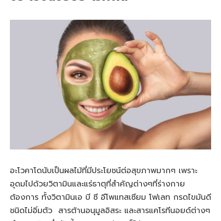
อะโวคาโดนับเป็นผลไม้ที่มีประโยชน์ต่อสุขภาพมากๆ เพราะ
อุดมไปด้วยวิตามินและแร่ธาตุที่สำคัญต่างๆที่ร่างกาย
ต้องการ ทั้งวิตามินเอ บี ซี อีโพแทสเซียม โฟเลท กรดไขมันดี
ชนิดไม่อิ่มตัว สารต้านอนุมูลอิสระ และสารแคโรทีนอยด์ต่างๆ