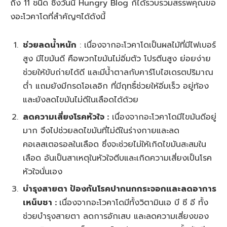
ถึง 11 ชนิด ซึ่งวันนี้ Hungry Blog ก็ได้รวบรวมสรรพคุณขอ
งอะโวคาโดที่สำคัญๆได้ดังนี้
ช่วยลดน้ำหนัก
: เนื่องจากอะโวคาโดเป็นผลไม้ที่มีไฟเบอร์
สูง มีไขมันดี คือพวกไขมันไม่อิ่มตัว โปรตีนสูง ย่อยง่าย
ช่วยให้ขับถ่ายได้ดี และมีน้ำตาลกับคาร์โบไฮเดรตปริมาณ
ต่ำ แถมยังมีกรดโอเลอิก ที่มีฤทธิ์ช่วยให้อิ่มเร็ว อยู่ท้อง
และยังลดไขมันไม่ดีในเลือดได้ด้วย
ลดความเสี่ยงโรคหัวใจ :
เนื่องจากอะโวคาโดมีไขมันดีอยู่
มาก จึงไปช่วยลดไขมันที่ไม่ดีในร่างกายและลด
คอเลสเตอรอลในเลือด ซึ่งจะช่วยไม่ให้เกิดไขมันสะสมใน
เลือด อันเป็นสาเหตุในหัวใจตีบและเกิดความเสี่ยงเป็นโรค
หัวใจนั่นเอง
บำรุงสายตา ป้องกันโรคปากนกกระจอกและลดอาการ
เหน็บชา :
เนื่องจากอะโวคาโดมีทั้งวิตามินเอ บี ซี อี ทั้ง
ช่วยบำรุงสายตา ลดการอักเสบ และลดความเสี่ยงของ