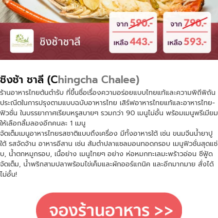
ชิงช้า ชาลี (C
hingcha Chalee)
ร้านอาหารไทยต้นตำรับ ที่ขึ้นชื่อเรื่องความอร่อยแบบไทยแท้และความพิถีพิถัน
ประณีตในการปรุงตามแบบฉบับอาหารไทย เสิร์ฟอาหารไทยแท้และอาหารไทย-
ฟิวชั่น ในบรรยากาศเรียบหรูสบายๆ รวมกว่า 90 เมนูไม่อั้น พร้อมเมนูพรีเมียม
ให้เลือกลิ้มลองอีกคนละ 1 เมนู
จัดเต็มเมนูอาหารไทยรสชาติแบบถึงเครื่อง มีทั้งอาหารใต้ เช่น ขนมจีนน้ำยาปู
ใต้ รสจัดจ้าน อาหารอีสาน เช่น ส้มตำปลาแซลมอนทอดกรอบ เมนูฟิวชั่นสุดแซ่
บ, น้ำตกหมูกรอบ, เนื้อย่าง เมนูไทยๆ อย่าง ห่อหมกทะเลมะพร้าวอ่อน ซีฟู้ด
จัดเต็ม, น้ำพริกสามปลาพร้อมไข่เค็มและผักออร์แกนิค และอีกมากมาย สั่งได้
ไม่อั้น!