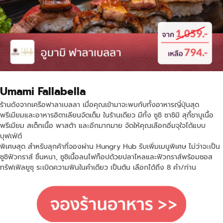
Umami Fallabella
ร้านดังจากเครือฟาลาเบลลา เมื่อคุณเข้ามาจะพบกับทั้งอาหารญี่ปุ่นสุด
พรีเมียมและอาหารอิตาเลียนจัดเต็ม ในร้านเดียว มีทั้ง ซูชิ ซาชิมิ สุกี้ชาบูเนื้อ
พรีเมียม สเต็กเนื้อ พาสต้า และอีกมากมาย จัดให้คุณเลือกอิ่มจุใจได้แบบ
บุฟเฟ่ต์
พิเศษสุด สำหรับลุกค้าที่จองผ่าน Hungry Hub รับเพิ่มเมนูพิเศษ ไม่ว่าจะเป็น
ซูชิฟัวกราส์ ชิ้นหนา, ซูชิเนื้อลนไฟท็อปด้วยปลาไหลและฟัวกราส์พร้อมซอส
ทรัฟเฟิลยูซุ ระเบิดความฟินในคำเดียว เป็นต้น เลือกได้ถึง 8 คำ/ท่าน