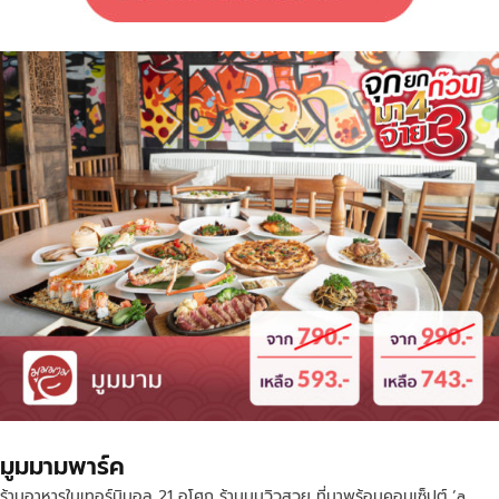
มูมมามพาร์ค
ร้านอาหารในเทอร์มินอล 21 อโศก ร้านมุมวิวสวย ที่มาพร้อมคอนเซ็ปต์ ‘a