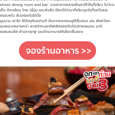
street dining room and bar’ รวมอาหารหลายสัญชาติไว้ในที่เดียว ไม่ว่าจะ
เป็น อิตาเลียน ไทย ญี่ปุ่น และฟิวชั่น เรียกได้ว่ามาที่เดียวถูกใจทั้งแก๊งและ
ครอบครัว อิ่มอร่อยไม่มีเบื่อ
มูมมาม พาร์ค ใช้วัตถุดิบอย่างดี มีหลากหลายเมนูให้ลิ้มลอง เช่น พิซซ่าโฮม
เมดหลากหลายหน้า พาสต้าทะเลทรัฟเฟิลซอสกับไข่ปลาแซลมอน มากิ
แซลมอนชีส ยำปลาดุกฟู และอีกมากมายให้เลือกลิ้มลอง