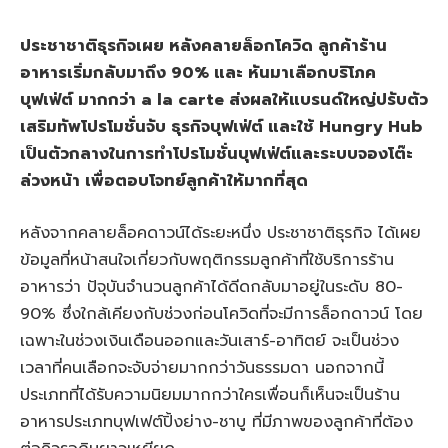
ประชาชาติธุรกิจเผย หลังคลายล็อกโควิด ลูกค้าร้าน
อาหารเริ่มกลับมาถึง 90% และ หันมาเลือกบริโภค
บุฟเฟ่ต์ มากกว่า a la carte ส่งผลให้แบรนด์ใหญ่ปรับตัว
เสริมทัพโปรโมชั่น
จับ ธุรกิจบุฟเฟ่ต์
และใช้ Hungry Hub
เป็นตัวกลางในการทำโปรโมชั่นบุฟเฟ่ต์และระบบจองโต๊ะ
ล่วงหน้า เพื่อตอบโจทย์ลูกค้าให้มากที่สุด
หลังจากคลายล็อคดาวน์ได้ระยะหนึ่ง ประชาชาติธุรกิจ ได้เผย
ข้อมูลที่หน้าสนใจเกี่ยวกับพฤติกรรมลูกค้าที่ใช้บริการร้าน
อาหารว่า ปัจุบันจำนวนลูกค้าได้ดีดกลับมาอยู่ในระดับ 80-
90% ซึ่งใกล้เคียงกับช่วงก่อนโควิดที่จะมีการล็อกดาวน์ โดย
เฉพาะในช่วงเงินเดือนออกและวันเสาร์-อาทิตย์ จะเป็นช่วง
เวลาที่คนเลือกจะจับจ่ายมากกว่าวันธรรมดา นอกจากนี้
ประเภทที่ได้รับความนิยมมากกว่าใครเพื่อนก็เห็นจะเป็นร้าน
อาหารประเภทบุฟเฟต์ปิ้งย่าง-ชาบู ที่มีภาพของลูกค้าที่ต้อง