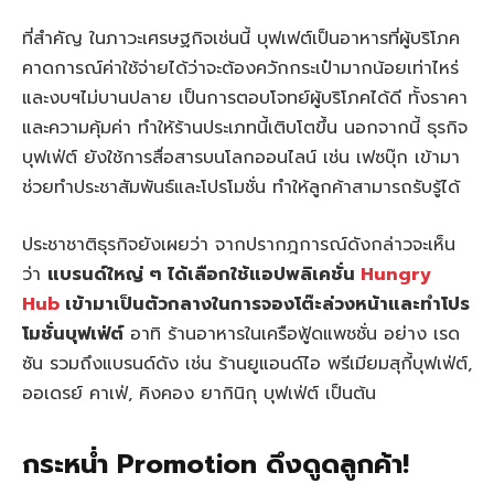
ที่สำคัญ ในภาวะเศรษฐกิจเช่นนี้ บุฟเฟต์เป็นอาหารที่ผู้บริโภค
คาดการณ์ค่าใช้จ่ายได้ว่าจะต้องควักกระเป๋ามากน้อยเท่าไหร่
และงบฯไม่บานปลาย เป็นการตอบโจทย์ผู้บริโภคได้ดี ทั้งราคา
และความคุ้มค่า ทำให้ร้านประเภทนี้เติบโตขึ้น นอกจากนี้ ธุรกิจ
บุฟเฟ่ต์ ยังใช้การสื่อสารบนโลกออนไลน์ เช่น เฟซบุ๊ก เข้ามา
ช่วยทำประชาสัมพันธ์และโปรโมชั่น ทำให้ลูกค้าสามารถรับรู้ได้
ประชาชาติธุรกิจยังเผยว่า จากปรากฎการณ์ดังกล่าวจะเห็น
ว่า
แบรนด์ใหญ่ ๆ ได้เลือกใช้แอปพลิเคชั่น
Hungry
Hub
เข้ามาเป็นตัวกลางในการจองโต๊ะล่วงหน้าและทำโปร
โมชั่นบุฟเฟ่ต์
อาทิ ร้านอาหารในเครือฟู้ดแพชชั่น อย่าง เรด
ซัน รวมถึงแบรนด์ดัง เช่น ร้านยูแอนด์ไอ พรีเมียมสุกี้บุฟเฟ่ต์,
ออเดรย์ คาเฟ่, คิงคอง ยากินิกุ บุฟเฟ่ต์ เป็นต้น
กระหน่ำ Promotion ดึงดูดลูกค้า!