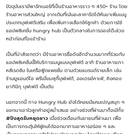
ปัจจุบันเรามีพาร์ทเนอร์ที่เป็นร้านอาหารราว ๆ 450+ ร้าน โดย
ร้านอาหารส่วนใหญ่ จากเดิมที่เน้นอะลาคาร์ตได้หันมาเพิ่มเมนู
ประเภทบุฟเฟต์เสริม เพื่อเพิ่มทางเลือกให้ลูกค้า ด้วยการใช้
แอปพลิเคชั่น hungry hub เป็นตัวกลางในการจองโต๊ะล่วง
หน้าก่อนที่จะเข้าร้าน
เป็นที่น่าสังเกตว่า มีร้านอาหารชื่อดังอีกจำนวนมากที่ร่วมกับ
แอปพลิเคชั่นนี้ให้บริการเมนูแบบบุฟเฟต์ อาทิ ร้านอาหารเกา
หลีเรดซัน ในเครือฟู้ดแพชชั่น ตามด้วยแบรนด์รายเล็ก เช่น
ร้านยูแอนด์ไอ พรีเมี่ยมสุกี้บุฟเฟต์, ออเดรย์คาเฟ่, คิงคอง
ยากินิกุ บุฟเฟต์ เป็นต้น
นอกจากนี้ ทาง Hungry Hub ยังได้คอยมีแคมเปญสนุก ๆ
ออกมาเอาใจลูกค้าอยู่สม่ำเสมอ อย่างช่วงที่ผ่านมาก็จะมีทั้ง
#ปังสุดรับหยุดยาว
เมื่อช่วงเดือนกันยายนที่ผ่านมา เพื่อ
เป็นการกระตุ้นให้ผู้คนได้ออกมาทานอาหารอร่อย ๆ และ