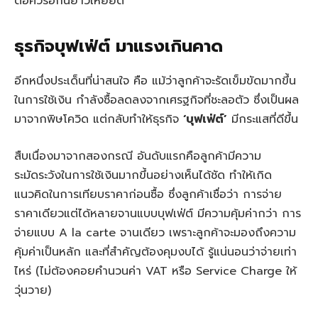
ต่อคิวรอกินยาวเหยียด
ธุรกิจบุฟเฟ่ต์ มาแรงเกินคาด
อีกหนึ่งประเด็นที่น่าสนใจ คือ แม้ว่าลูกค้าจะรัดเข็มขัดมากขึ้น
ในการใช้เงิน กำลังซื้อลดลงจากเศรฐกิจที่ชะลอตัว ซึ่งเป็นผล
มาจากพิษโควิด แต่กลับทำให้ธุรกิจ
‘บุฟเฟ่ต์’
มีกระแสที่ดีขึ้น
สืบเนื่องมาจากสองกรณี อันดับแรกคือลูกค้ามีความ
ระมัดระวังในการใช้เงินมากขึ้นอย่างเห็นได้ชัด ทำให้เกิด
แนวคิดในการเทียบราคาก่อนซื้อ ซึ่งลูกค้าเชื่อว่า การจ่าย
ราคาเดียวแต่ได้หลายจานแบบบุฟเฟ่ต์ มีความคุ้มค่ากว่า การ
จ่ายแบบ A la carte จานเดียว เพราะลูกค้าจะมองถึงความ
คุ้มค่าเป็นหลัก และที่สำคัญต้องคุมงบได้ รู้แน่นอนว่าจ่ายเท่า
ไหร่ (ไม่ต้องคอยคำนวนค่า VAT หรือ Service Charge ให้
วุ่นวาย)