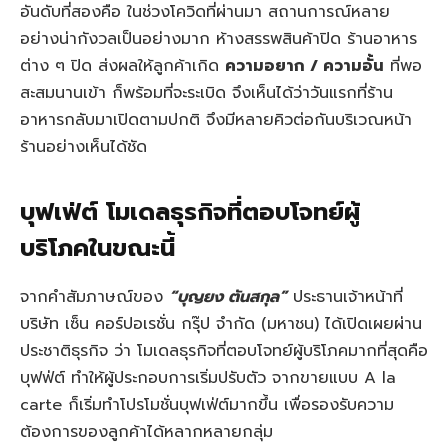
อันดับที่สองคือ ในช่วงโควิดที่ผ่านมา สถานการณ์หลาย
อย่างน่ากังวลเป็นอย่างมาก ห้างสรรพสินค้าปิด ร้านอาหาร
ต่าง ๆ ปิด ส่งผลให้ลูกค้าเกิด
ความอยาก / ความอั้น
ที่พอ
สะสมนานเข้า ก็พร้อมที่จะระเบิด จึงเห็นได้ว่าวันแรกที่ร้าน
อาหารกลับมาเปิดตามปกติ จึงมีหลายคิวต่อกันบริเวณหน้า
ร้านอย่างเห็นได้ชัด
บุฟเฟ่ต์ โมเดลธุรกิจที่ตอบโจทย์ผู้
บริโภคในขณะนี้
จากคำสัมภาษณ์ของ
“บุญยง ตันสกุล”
ประธานเจ้าหน้าที่
บริษัท เซ็น คอร์ปอเรชั่น กรุ๊ป จำกัด (มหาชน) ได้เปิดเผยผ่าน
ประชาติธุรกิจ ว่า โมเดลธุรกิจที่ตอบโจทย์ผู้บริโภคมากที่สุดคือ
บุฟฟ่ต์ ทำให้ผู้ประกอบการเริ่มปรับตัว จากขายแบบ A la
carte ก็เริ่มทำโปรโมชั่นบุฟเฟ่ต์มากขึ้น เพื่อรองรับความ
ต้องการของลูกค้าได้หลากหลายกลุ่ม