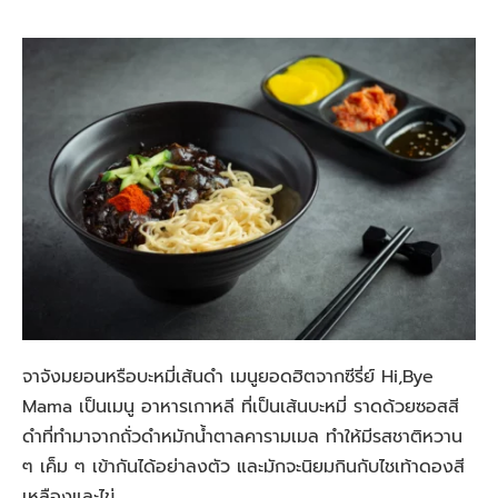
จาจังมยอนหรือบะหมี่เส้นดำ เมนูยอดฮิตจากซีรี่ย์ Hi,Bye
Mama เป็นเมนู อาหารเกาหลี ที่เป็นเส้นบะหมี่ ราดด้วยซอสสี
ดำที่ทำมาจากถั่วดำหมักน้ำตาลคารามเมล ทำให้มีรสชาติหวาน
ๆ เค็ม ๆ เข้ากันได้อย่าลงตัว และมักจะนิยมกินกับไชเท้าดองสี
เหลืองและไข่