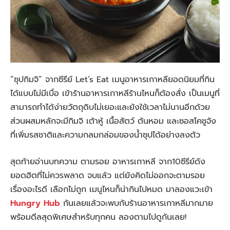
“ซุปกิมจิ” จากซีรีย์ Let’s Eat เมนูอาหารเกาหลียอดนิยมที่กิน
ได้แบบไม่มีเบื่อ เข้าร้านอาหารเกาหลีร้านไหนก็ต้องสั่ง เป็นเมนูที่
สามารถทำได้ง่ายวัตถุดิบไม่เยอะและยังใช้เวลาไม่นานอีกด้วย
ส่วนผสมหลักจะมีกิมจิ เต้าหู้ เนื้อสัตว์ ต้นหอม และซอสโคชูจัง
ที่เพิ่มรสชาติและความกลมกล่อมของน้ำซุปได้อย่างลงตัว
สุดท้ายอ่านบทความ ตามรอย อาหารเกาหลี จาก10ซีรีย์ดัง
ยอดฮิตที่ไม่ควรพลาด จบแล้ว แต่ยังคิดไม่ออกจะตามรอย
เรื่องอะไรดี เลือกไม่ถูก เมนูไหนก็น่ากินไปหมด มาลองแวะเข้า
Hungry Hub
กันเลยแล้วจะพบกับร้านอาหารเกาหลีมากมาย
พร้อมดีลสุดพิเศษสำหรับทุกคน ลองตามไปดูกันเลย!