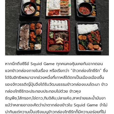
หากนึกถึงซีรีย์ Squid Game ทุกคนคงคุ้นเคยกับฉากตอน
แจกข้าวกล่องภายในเรื่อง หรือเรียกว่า “ข้าวกล่องโทชีรัก” ซึ่ง
ได้รับอิทธิพลมาจากช่วงหนึ่งที่เกาหลีได้ตกเป็นเมืองเมืองขึ้น
ของจักวรรดิญี่ปุ่นจึงได้รับวัฒนธรรมข้าวกล่องเบนโตะมา ข้าว
กล่องโทชีรักจะประกอบประกอบไปด้วย ข้าวหุง
ธัญพืช,ไส้กรอก,ไข่ดาว,กิมจิสับ,ปลาแห้ง,สาหร่ายและน้ำมันงา
แม้ว่าหลายอาจจะคิดว่าน่าตากล่องข้าวใน Squid Game จำไม่
น่ากินแต่ความเป็นจริงเมนูข้าวกล่องโทชีรักก็มีความอร่อยที่ไม่