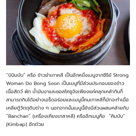
“บิบิมบับ” หรือ ข้าวยำเกาหลี เป็นอีกหนึ่งเมนูจากซีรีย์ Strong
Woman Do Bong Soon เป็นเมนูที่มีส่วนประกอบของข้าว
เนื้อสัตว์ ผัก น้ำมันงาและซอสโคชูจังเพียงแค่คลุกเคล้ากันก็
สามารถกินได้อย่างเอร็ดอร่อยและเมนูนี้คนเกาหลีก็มักจะทำเมื่อ
เคลียตู้วัตถุดิบต่าง ๆ นอกจากนั้นเมนูนี้ยังมีส่วนผสมคล้ายกับ
“Banchan” (เครื่องเคียงเกลาหลี) หรืออีกเมนูคือ “คิมบับ”
(Kimbap) อีกด้วย