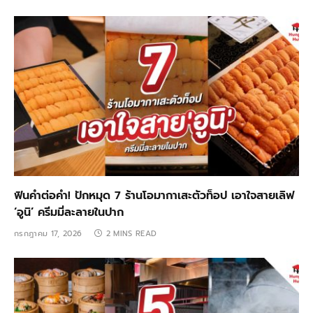
ฟินคำต่อคำ! ปักหมุด 7 ร้านโอมากาเสะตัวท็อป เอาใจสายเลิฟ
‘อูนิ’ ครีมมี่ละลายในปาก
กรกฎาคม 17, 2026
2 MINS READ