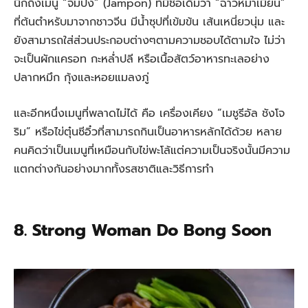
นึกถึงเมนู “จัมปง” (Jampon) ที่มีชื่อเดิมว่า “ฉาวหม่าเมี่ยน”
ที่ต้นตำหรับมาจากชาวจีน มีน้ำซุปที่เข้มข้น เส้นเหนี่ยวนุ่ม และ
ยังสามารถใส่ส่วนประกอบต่างๆตามความชอบได้ตามใจ ไม่ว่า
จะเป็นผักแครอท กะหล่ำปลี หรือเนื้อสัตว์อาหารทะเลอย่าง
ปลากหมึก กุ้งและหอยแมลงภู่
และอีกหนึ่งเมนูที่พลาดไม่ได้ คือ เครื่องเคียง “เมชูรีอัล ชังโจ
ริม” หรือไข่ตุ๋นซีอิ๋วที่สามารถกินเป็นอาหารหลักได้ด้วย หลาย
คนคิดว่าเป็นเมนูที่เหมือนกับไข่พะโล้แต่ความเป็นจริงนั้นมีความ
แตกต่างกันอย่างมากทั้งรสชาติและวิธีการทำ
8. Strong Woman Do Bong Soon