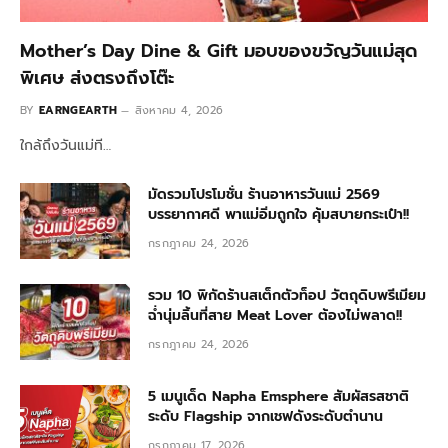
Mother’s Day Dine & Gift มอบของขวัญวันแม่สุด
พิเศษ ส่งตรงถึงโต๊ะ
BY
EARNGEARTH
สิงหาคม 4, 2026
ใกล้ถึงวันแม่ที…
มัดรวมโปรโมชั่น ร้านอาหารวันแม่ 2569
บรรยากาศดี พาแม่อิ่มถูกใจ คุ้มสบายกระเป๋า!!
กรกฎาคม 24, 2026
รวม 10 พิกัดร้านสเต็กตัวท็อป วัตถุดิบพรีเมียม
ฉ่ำนุ่มลิ้นที่สาย Meat Lover ต้องไม่พลาด!!
กรกฎาคม 24, 2026
5 เมนูเด็ด Napha Emsphere สัมผัสรสชาติ
ระดับ Flagship จากเชฟดังระดับตำนาน
กรกฎาคม 17, 2026