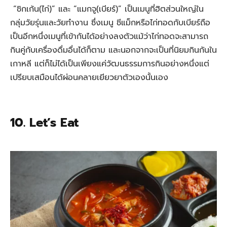
“ชิกเก้น(ไก่)” และ “แมกจู(เบียร์)” เป็นเมนูที่ฮิตส่วนใหญ่ใน
กลุ่มวัยรุ่นและวัยทำงาน ซึ่งเมนู ชีแม็กหรือไก่ทอดกับเบียร์ถือ
เป็นอีกหนึ่งเมนูที่เข้ากันได้อย่างลงตัวแม้ว่าไก่ทอดจะสามารถ
กินคู่กับเครื่องดื่มอื่นได้ก็ตาม และนอกจากจะเป็นที่นิยมกินกันใน
เกาหลี แต่ก็ไม่ได้เป็นเพียงแค่วัฒนธรรมการกินอย่างหนึ่งแต่
เปรียบเสมือนได้ผ่อนคลายเยียวยาตัวเองนั้นเอง
10. Let’s Eat