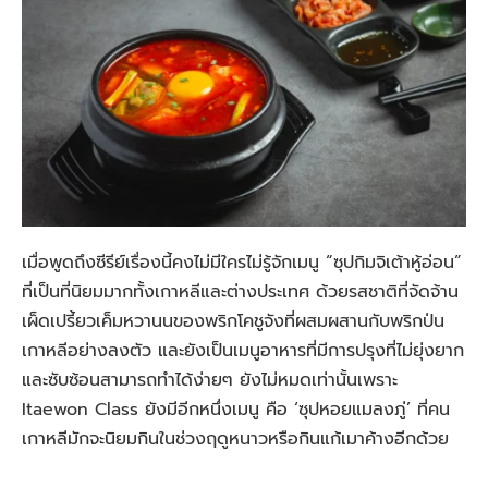
เมื่อพูดถึงซีรีย์เรื่องนี้คงไม่มีใครไม่รู้จักเมนู “ซุปกิมจิเต้าหู้อ่อน”
ที่เป็นที่นิยมมากทั้งเกาหลีและต่างประเทศ ด้วยรสชาติที่จัดจ้าน
เผ็ดเปรี้ยวเค็มหวานนของพริกโคชูจังที่ผสมผสานกับพริกป่น
เกาหลีอย่างลงตัว และยังเป็นเมนูอาหารที่มีการปรุงที่ไม่ยุ่งยาก
และซับซ้อนสามารถทำได้ง่ายๆ ยังไม่หมดเท่านั้นเพราะ
Itaewon Class ยังมีอีกหนึ่งเมนู คือ ‘ซุปหอยแมลงภู่’ ที่คน
เกาหลีมักจะนิยมกินในช่วงฤดูหนาวหรือกินแก้เมาค้างอีกด้วย