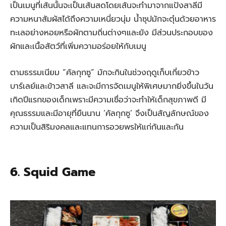
เป็นเมนูที่เส้นนั้นจะเป็นเส้นสดโดยเส้นจะทำมาจากแป้งสาลีมี
ความหนาสัมผัสได้ถึงความเหนี่ยวนุ่ม น้ำซุปมักจะตุ๋นด้วยอาหาร
ทะเลอย่างหอยหรือผักตามถิ่นต่างๆและยัง มีส่วนประกอบของ
ผักและเนื้อสัตว์ที่เพิ่มความอร่อยให้กับเมนู
ตามธรรมเนียม “คัลกุกซู” มักจะกินในช่วงฤดูเก็บเกี่ยวข้าว
บาร์เลย์และข้าวสาลี และจะมีการจัดเมนูให้พิเศษมากยิ่งขึ้นในวัน
เกิดปีแรกของเด็กเพราะมีความเชื่อว่าจะทำให้เด็กสุขภาพดี มี
คุณธรรมและมีอายุที่ยืนนาน ‘คัลกุกซู’ จึงเป็นสัญลักษณ์ของ
ความเป็นสิริมงคลและแทนการอวยพรให้แก่กันและกัน
6. Squid Game