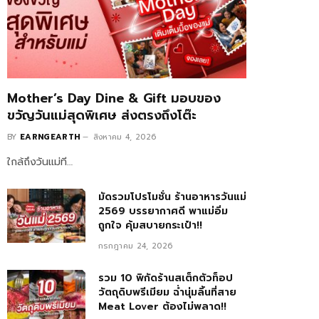
Mother’s Day Dine & Gift มอบของ
ขวัญวันแม่สุดพิเศษ ส่งตรงถึงโต๊ะ
BY
EARNGEARTH
สิงหาคม 4, 2026
ใกล้ถึงวันแม่ที…
มัดรวมโปรโมชั่น ร้านอาหารวันแม่
2569 บรรยากาศดี พาแม่อิ่ม
ถูกใจ คุ้มสบายกระเป๋า!!
กรกฎาคม 24, 2026
รวม 10 พิกัดร้านสเต็กตัวท็อป
วัตถุดิบพรีเมียม ฉ่ำนุ่มลิ้นที่สาย
Meat Lover ต้องไม่พลาด!!