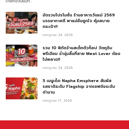
ใกล้ถึงวันแม่ที…
มัดรวมโปรโมชั่น ร้านอาหารวันแม่ 2569
บรรยากาศดี พาแม่อิ่มถูกใจ คุ้มสบาย
กระเป๋า!!
กรกฎาคม 24, 2026
รวม 10 พิกัดร้านสเต็กตัวท็อป วัตถุดิบ
พรีเมียม ฉ่ำนุ่มลิ้นที่สาย Meat Lover ต้อง
ไม่พลาด!!
กรกฎาคม 24, 2026
5 เมนูเด็ด Napha Emsphere สัมผัส
รสชาติระดับ Flagship จากเชฟดังระดับ
ตำนาน
กรกฎาคม 17, 2026