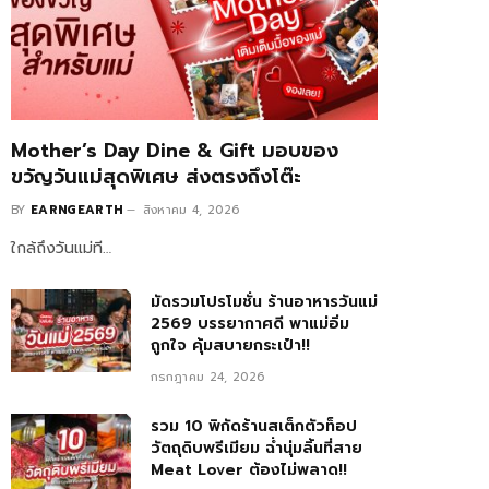
Mother’s Day Dine & Gift มอบของ
ขวัญวันแม่สุดพิเศษ ส่งตรงถึงโต๊ะ
BY
EARNGEARTH
สิงหาคม 4, 2026
ใกล้ถึงวันแม่ที…
มัดรวมโปรโมชั่น ร้านอาหารวันแม่
2569 บรรยากาศดี พาแม่อิ่ม
ถูกใจ คุ้มสบายกระเป๋า!!
กรกฎาคม 24, 2026
รวม 10 พิกัดร้านสเต็กตัวท็อป
วัตถุดิบพรีเมียม ฉ่ำนุ่มลิ้นที่สาย
Meat Lover ต้องไม่พลาด!!