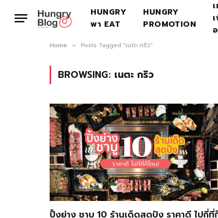
เ
HUNGRY
HUNGRY
เ
พา EAT
PROMOTION
อ
Home
Posts Tagged "เนตะ กริว"
»
BROWSING:
เนตะ กริว
ปิ้งย่าง ชาบู 10 ร้านเด็ดสุดปัง ราคาดี ไปกี่ที่ก