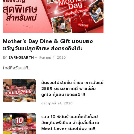
Mother’s Day Dine & Gift มอบของ
ขวัญวันแม่สุดพิเศษ ส่งตรงถึงโต๊ะ
BY
EARNGEARTH
สิงหาคม 4, 2026
ใกล้ถึงวันแม่ที…
มัดรวมโปรโมชั่น ร้านอาหารวันแม่
2569 บรรยากาศดี พาแม่อิ่ม
ถูกใจ คุ้มสบายกระเป๋า!!
กรกฎาคม 24, 2026
รวม 10 พิกัดร้านสเต็กตัวท็อป
วัตถุดิบพรีเมียม ฉ่ำนุ่มลิ้นที่สาย
Meat Lover ต้องไม่พลาด!!