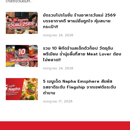
ใกล้ถึงวันแม่ที…
มัดรวมโปรโมชั่น ร้านอาหารวันแม่ 2569
บรรยากาศดี พาแม่อิ่มถูกใจ คุ้มสบาย
กระเป๋า!!
กรกฎาคม 24, 2026
รวม 10 พิกัดร้านสเต็กตัวท็อป วัตถุดิบ
พรีเมียม ฉ่ำนุ่มลิ้นที่สาย Meat Lover ต้อง
ไม่พลาด!!
กรกฎาคม 24, 2026
5 เมนูเด็ด Napha Emsphere สัมผัส
รสชาติระดับ Flagship จากเชฟดังระดับ
ตำนาน
กรกฎาคม 17, 2026