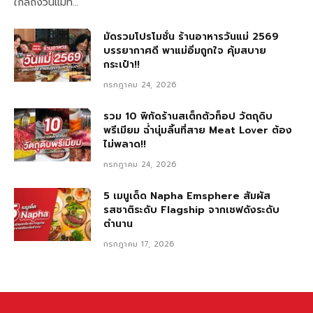
ใกล้ถึงวันแม่ที…
มัดรวมโปรโมชั่น ร้านอาหารวันแม่ 2569
บรรยากาศดี พาแม่อิ่มถูกใจ คุ้มสบาย
กระเป๋า!!
กรกฎาคม 24, 2026
รวม 10 พิกัดร้านสเต็กตัวท็อป วัตถุดิบ
พรีเมียม ฉ่ำนุ่มลิ้นที่สาย Meat Lover ต้อง
ไม่พลาด!!
กรกฎาคม 24, 2026
5 เมนูเด็ด Napha Emsphere สัมผัส
รสชาติระดับ Flagship จากเชฟดังระดับ
ตำนาน
กรกฎาคม 17, 2026