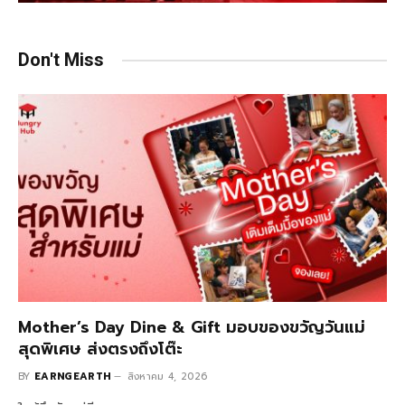
Don't Miss
Mother’s Day Dine & Gift มอบของขวัญวันแม่
สุดพิเศษ ส่งตรงถึงโต๊ะ
BY
EARNGEARTH
สิงหาคม 4, 2026