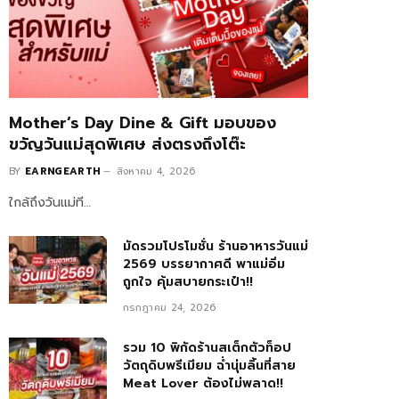
Mother’s Day Dine & Gift มอบของ
ขวัญวันแม่สุดพิเศษ ส่งตรงถึงโต๊ะ
BY
EARNGEARTH
สิงหาคม 4, 2026
ใกล้ถึงวันแม่ที…
มัดรวมโปรโมชั่น ร้านอาหารวันแม่
2569 บรรยากาศดี พาแม่อิ่ม
ถูกใจ คุ้มสบายกระเป๋า!!
กรกฎาคม 24, 2026
รวม 10 พิกัดร้านสเต็กตัวท็อป
วัตถุดิบพรีเมียม ฉ่ำนุ่มลิ้นที่สาย
Meat Lover ต้องไม่พลาด!!