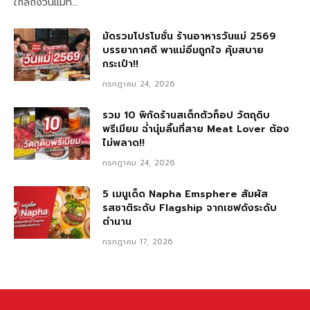
ใกล้ถึงวันแม่ที…
มัดรวมโปรโมชั่น ร้านอาหารวันแม่ 2569
บรรยากาศดี พาแม่อิ่มถูกใจ คุ้มสบาย
กระเป๋า!!
กรกฎาคม 24, 2026
รวม 10 พิกัดร้านสเต็กตัวท็อป วัตถุดิบ
พรีเมียม ฉ่ำนุ่มลิ้นที่สาย Meat Lover ต้อง
ไม่พลาด!!
กรกฎาคม 24, 2026
5 เมนูเด็ด Napha Emsphere สัมผัส
รสชาติระดับ Flagship จากเชฟดังระดับ
ตำนาน
กรกฎาคม 17, 2026