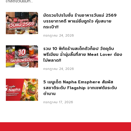
ใกล้ถึงวันแม่ที…
มัดรวมโปรโมชั่น ร้านอาหารวันแม่ 2569
บรรยากาศดี พาแม่อิ่มถูกใจ คุ้มสบาย
กระเป๋า!!
กรกฎาคม 24, 2026
รวม 10 พิกัดร้านสเต็กตัวท็อป วัตถุดิบ
พรีเมียม ฉ่ำนุ่มลิ้นที่สาย Meat Lover ต้อง
ไม่พลาด!!
กรกฎาคม 24, 2026
5 เมนูเด็ด Napha Emsphere สัมผัส
รสชาติระดับ Flagship จากเชฟดังระดับ
ตำนาน
กรกฎาคม 17, 2026