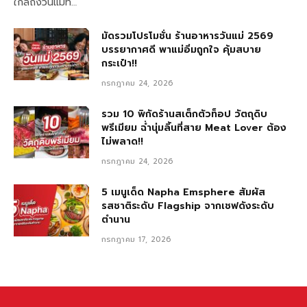
ใกล้ถึงวันแม่ที…
มัดรวมโปรโมชั่น ร้านอาหารวันแม่ 2569
บรรยากาศดี พาแม่อิ่มถูกใจ คุ้มสบาย
กระเป๋า!!
กรกฎาคม 24, 2026
รวม 10 พิกัดร้านสเต็กตัวท็อป วัตถุดิบ
พรีเมียม ฉ่ำนุ่มลิ้นที่สาย Meat Lover ต้อง
ไม่พลาด!!
กรกฎาคม 24, 2026
5 เมนูเด็ด Napha Emsphere สัมผัส
รสชาติระดับ Flagship จากเชฟดังระดับ
ตำนาน
กรกฎาคม 17, 2026