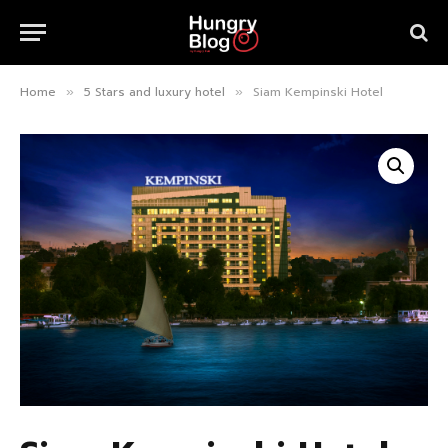
Home
5 Stars and luxury hotel
Siam Kempinski Hotel
»
»