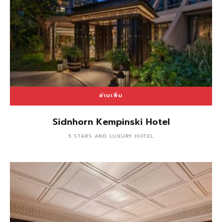
อ่านเพิ่ม
Sidnhorn Kempinski Hotel
5 STARS AND LUXURY HOTEL