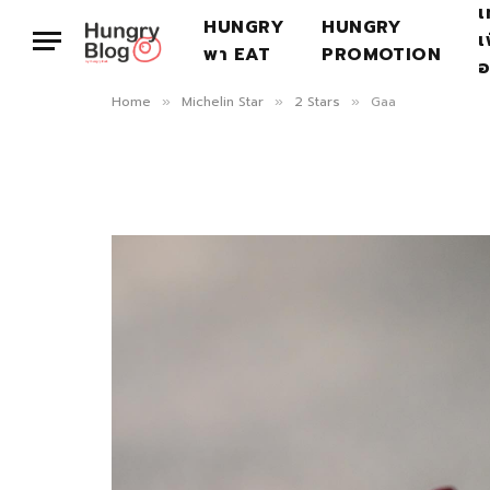
เ
HUNGRY
HUNGRY
เ
พา EAT
PROMOTION
อ
Home
Michelin Star
2 Stars
Gaa
»
»
»