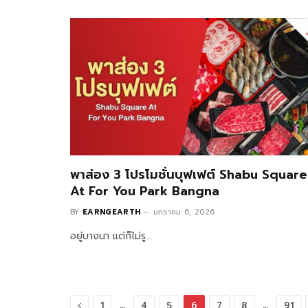
พาส่อง 3 โปรโมชั่นบุฟเฟต์ Shabu Square
At For You Park Bangna
BY
EARNGEARTH
มกราคม 6, 2026
อยู่บางนา แต่ก็ไม่รู…
Previous
…
…
1
4
5
6
7
8
91