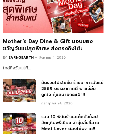
Mother’s Day Dine & Gift มอบของ
ขวัญวันแม่สุดพิเศษ ส่งตรงถึงโต๊ะ
BY
EARNGEARTH
สิงหาคม 4, 2026
ใกล้ถึงวันแม่ที…
มัดรวมโปรโมชั่น ร้านอาหารวันแม่
2569 บรรยากาศดี พาแม่อิ่ม
ถูกใจ คุ้มสบายกระเป๋า!!
กรกฎาคม 24, 2026
รวม 10 พิกัดร้านสเต็กตัวท็อป
วัตถุดิบพรีเมียม ฉ่ำนุ่มลิ้นที่สาย
Meat Lover ต้องไม่พลาด!!