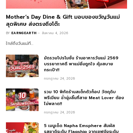
Mother’s Day Dine & Gift มอบของขวัญวันแม่
สุดพิเศษ ส่งตรงถึงโต๊ะ
BY
EARNGEARTH
สิงหาคม 4, 2026
ใกล้ถึงวันแม่ที…
มัดรวมโปรโมชั่น ร้านอาหารวันแม่ 2569
บรรยากาศดี พาแม่อิ่มถูกใจ คุ้มสบาย
กระเป๋า!!
กรกฎาคม 24, 2026
รวม 10 พิกัดร้านสเต็กตัวท็อป วัตถุดิบ
พรีเมียม ฉ่ำนุ่มลิ้นที่สาย Meat Lover ต้อง
ไม่พลาด!!
กรกฎาคม 24, 2026
5 เมนูเด็ด Napha Emsphere สัมผัส
รสชาติระดับ Flagship จากเชฟดังระดับ