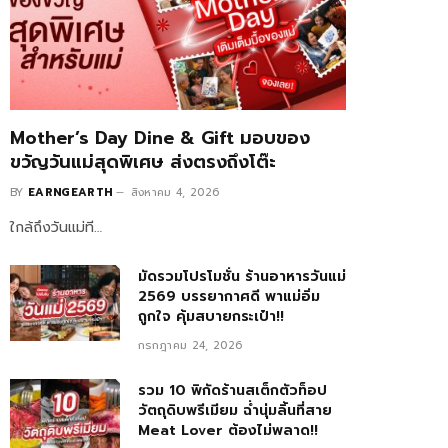
Mother’s Day Dine & Gift มอบของ
ขวัญวันแม่สุดพิเศษ ส่งตรงถึงโต๊ะ
BY
EARNGEARTH
สิงหาคม 4, 2026
ใกล้ถึงวันแม่ที…
มัดรวมโปรโมชั่น ร้านอาหารวันแม่
2569 บรรยากาศดี พาแม่อิ่ม
ถูกใจ คุ้มสบายกระเป๋า!!
กรกฎาคม 24, 2026
รวม 10 พิกัดร้านสเต็กตัวท็อป
วัตถุดิบพรีเมียม ฉ่ำนุ่มลิ้นที่สาย
Meat Lover ต้องไม่พลาด!!