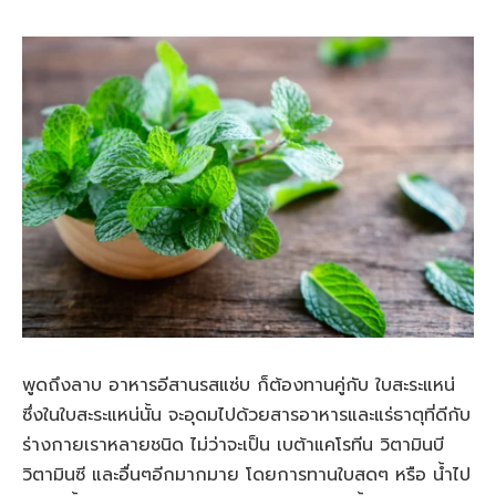
พูดถึงลาบ อาหารอีสานรสแซ่บ ก็ต้องทานคู่กับ ใบสะระแหน่
ซึ่งในใบสะระแหน่นั้น จะอุดมไปด้วยสารอาหารและแร่ธาตุที่ดีกับ
ร่างกายเราหลายชนิด ไม่ว่าจะเป็น เบต้าแคโรทีน วิตามินบี
วิตามินซี และอื่นๆอีกมากมาย โดยการทานใบสดๆ หรือ น้ำไป