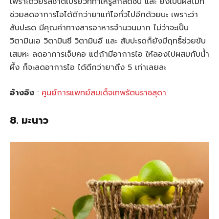
เพราะด้วยรสชาติเปรี้ยวที่ทำให้รู้สึกสดชื่น และ ยังเป็นผลไม้ที่
ช่วยลดอาการไอได้ดีกว่ายาแก้ไอทั่วไปอีกด้วยนะ เพราะว่า
สับปะรด มีคุณค่าทางสารอาหารจำนวนมาก ไม่ว่าจะเป็น
วิตามินเอ วิตามินซี วิตามินอี และ สับปะรดก็ยังมีฤทธิ์ช่วยขับ
เสมหะ ลดอาการเจ็บคอ แต่ถ้ามีอาการไอ ให้ลองไปผสมกับน้ำ
ผึ้ง ก็จะลดอาการไอ ได้ดีกว่ายาถึง 5 เท่าเลยละ
อ้างอิง
:
ศูนย์การแพทย์สมเด็จเทพรัตนราชสุดา
8. มะนาว