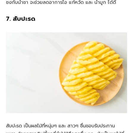
ชงกับน้ำชา จะช่วยลดอาการไอ แก้หวัด และ น้ำมูก ได้ดี
7. สับปะรด
สับปะรด เป็นผลไม้ที่หนุ่มๆ และ สาวๆ ชื่นชอบรับประทาน