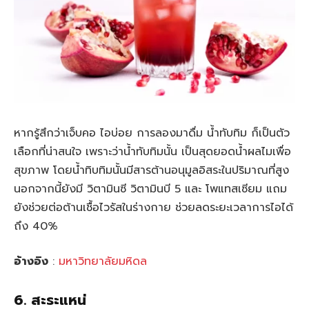
หากรู้สึกว่าเจ็บคอ ไอบ่อย การลองมาดื่ม น้ำทับทิม ก็เป็นตัว
เลือกที่น่าสนใจ เพราะว่าน้ำทับทิมนั้น เป็นสุดยอดน้ำผลไมเพื่อ
สุขภาพ โดยน้ำทิบทิมนั้นมีสารต้านอนุมูลอิสระในปริมาณที่สูง
นอกจากนี้ยังมี วิตามินซี วิตามินบี 5 และ โพแทสเซียม แถม
ยังช่วยต่อต้านเชื้อไวรัสในร่างกาย ช่วยลดระยะเวลาการไอได้
ถึง 40%
อ้างอิง
:
มหาวิทยาลัยมหิดล
6. สะระแหน่