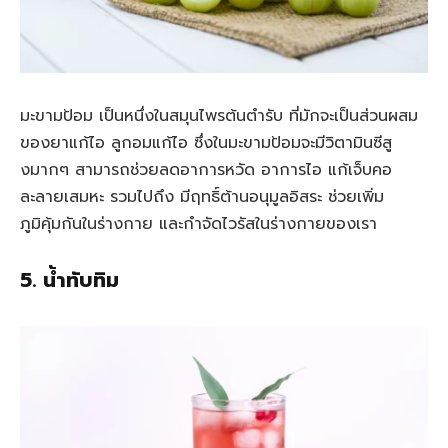
มะขามป้อม เป็นหนึ่งในสมุนไพรต้นตำรับ ที่มักจะเป็นส่วนผสม
ของยาแก้ไอ ลูกอมแก้ไอ ซึ่งในมะขามป้อมจะมีวิตามินซีสู
งมากๆ สามารถช่วยลดอาการหวัด อาการไอ แก้เจ็บคอ
ละลายเสมหะ รวมไปถึง มีฤทธิ์ต้านอนุมูลอิสระ ช่วยเพิ่ม
ภูมิคุ้มกันในร่างกาย และกำจัดไวรัสในร่างกายของเรา
5. น้ำทับทิม