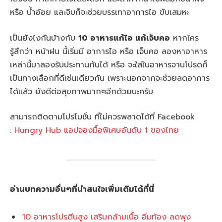
หรือ น้ำอ้อย และจิบก็จะช่วยบรรเทาอาการไอ ขับเสมหะ
เป็นยังไงกันบ้างกับ
10 อาหารแก้ไอ แก้เจ็บคอ
หากใคร
รู้สึกว่า หน้าฝน นี้เริ่มมี อาการไอ หรือ เจ็บคอ ลองหาอาหาร
เหล่านี้มาลองรับประทานกันได้ หรือ จะใส่ในอาหารจานโปรดก็
เป็นทางเลือกที่ดีเช่นเดียวกัน เพราะนอกจากจะช่วยลดอาการ
ได้แล้ว ยังดีต่อสุขภาพมากๆอีกด้วยนะครับ
สามารถติดตามโปรโมชั่น ที่ไม่ควรพลาดได้ที่ Facebook
:
Hungry Hub แอปจองมื้อพิเศษอันดับ 1 ของไทย
อ่านบทความอื่นๆที่น่าสนใจเพิ่มเติมได้ที่นี่
10 อาหารโปรตีนสูง เสริมกล้ามเนื้อ อิ่มท้อง ลดพุง