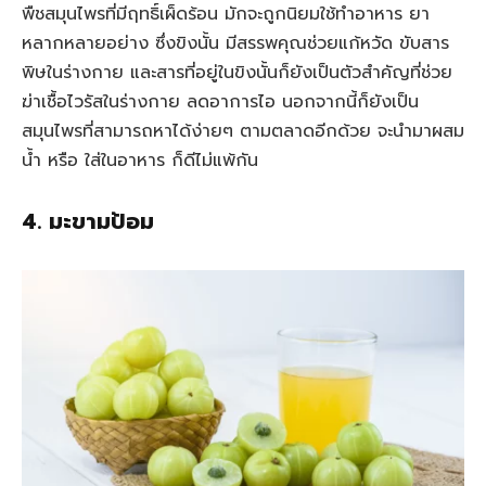
พืชสมุนไพรที่มีฤทธิ์เผ็ดร้อน มักจะถูกนิยมใช้ทำอาหาร ยา
หลากหลายอย่าง ซึ่งขิงนั้น มีสรรพคุณช่วยแก้หวัด ขับสาร
พิษในร่างกาย และสารที่อยู่ในขิงนั้นก็ยังเป็นตัวสำคัญที่ช่วย
ฆ่าเชื้อไวรัสในร่างกาย ลดอาการไอ นอกจากนี้ก็ยังเป็น
สมุนไพรที่สามารถหาได้ง่ายๆ ตามตลาดอีกด้วย จะนำมาผสม
น้ำ หรือ ใส่ในอาหาร ก็ดีไม่แพ้กัน
4. มะขามป้อม