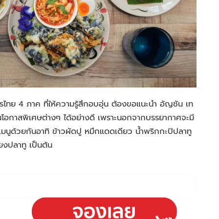
ย 4 ภาค ที่ให้ความรู้สึกอบอุ่น ต้องขอแนะนำ อัญชัน เท
ยงในโอกาสพิเศษต่างๆ ได้อย่างดี เพราะนอกจากบรรยากาศจะมี
เมนูด้วยกันอาทิ ข้าวผัดปู หมึกแดดเดียว น้ำพริกกะปิปลาทู
่ยงปลาทู เป็นต้น