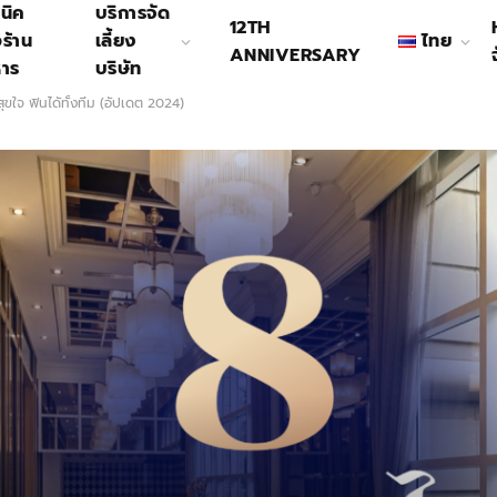
นิค
บริการจัด
12TH
อร้าน
เลี้ยง
ไทย
ANNIVERSARY
หาร
บริษัท
สุขใจ ฟินไดัทั้งทีม (อัปเดต 2024)