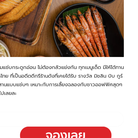
่บกระดูกอ่อน ไม่ต้องกลัวแย่งกัน ทุกเมนูเด็ด มีให้ได้ทาน
ย ที่เป็นอดีตดีกรีร้านดังที่เคยได้รับ รางวัล มิชลิน บิบ กูร์
อีสานแบบแซ่บๆ เหมาะกับการเลี้ยงฉลองกับชาวออฟฟิศสุดๆ
ไปเลยละ