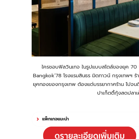
ใครชอบฟิลวินเทจ ในรูปแบบสไตล์ของยุค 70 พร
Bangkok’78 โรงแรมสินธร มิดทาวน์ กรุงเทพฯ ร้าน
ยุคทองของกรุงเทพ ต้องแต่บรรยากาศร้าน ไปจนถึงอา
ปาเก็ตตี้กุ้งสดปลาเ
แพ็กเกจแนะนำ