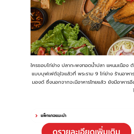
ใครชอบไก่ย่าง ปลากะพงทอดน้ำปลา แหนมเนือง ต้มแซ
แบบบุฟเฟต์จุใจแล้วที่ พระราม 9 ไก่ย่าง ร้านอาหารไท
มองด์ ซึ่งนอกจากจะมีอาหารไทยแล้ว ยังมีอาหาร
แพ็กเกจแนะนำ