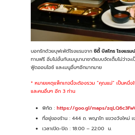
บอกรักด้วยบุฟเฟ่ต์โรงแรมจาก
ซิตี้ บิสโทร โรงแรม
ทานฟรี อิ่มไม่อั้นกับเมนูนานาชาติแบบจัดเต็มไม่ว่าจะ
ฟู้ดออนไอซ์ และเมนูอื่นๆอีกมากมาย
* หมายเหตุแพ็กเกจนี้จะต้องรวม “คุณแม่” เป็นหนึ่งใน
และคนอื่นๆ อีก 3 ท่าน
พิกัด :
https://goo.gl/maps/zqLQ6c3Fw
ที่อยู่ของร้าน : 444 ถ. พญาไท แขวงวังใหม่
เวลาเปิด-ปิด : 18:00 – 22:00 น.