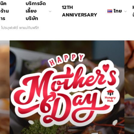
นิค
บริการจัด
12TH
อร้าน
เลี้ยง
ไทย
ANNIVERSARY
หาร
บริษัท
 โปรบุฟเฟ่ต์ พาแม่กินฟรี!!