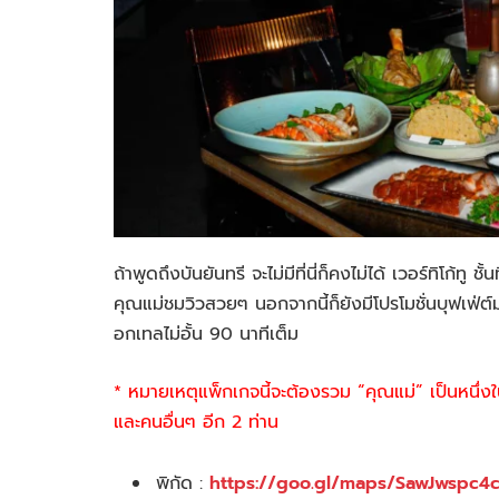
ถ้าพูดถึงบันยันทรี จะไม่มีที่นี่ก็คงไม่ได้ เวอร์ทิโก้ท
คุณแม่ชมวิวสวยๆ นอกจากนี้ก็ยังมีโปรโมชั่นบุฟเฟ่ต์มา
อกเทลไม่อั้น 90 นาทีเต็ม
* หมายเหตุแพ็กเกจนี้จะต้องรวม “คุณแม่” เป็นหนึ่งใน
และคนอื่นๆ อีก 2 ท่าน
พิกัด :
https://goo.gl/maps/SawJwspc4