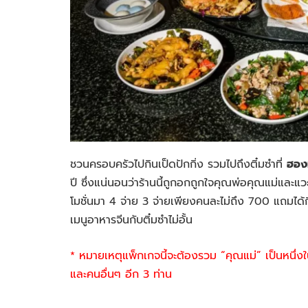
ชวนครอบครัวไปกินเป็ดปักกิ่ง รวมไปถึงติ๋มซำที่
ฮอง
ปี ซึ่งแน่นอนว่าร้านนี้ถูกอกถูกใจคุณพ่อคุณแม่และแว
โมชั่นมา 4 จ่าย 3 จ่ายเพียงคนละไม่ถึง 700 แถมได้
เมนูอาหารจีนกับติ๋มซำไม่อั้น
* หมายเหตุแพ็กเกจนี้จะต้องรวม “คุณแม่” เป็นหนึ่งใน
และคนอื่นๆ อีก 3 ท่าน