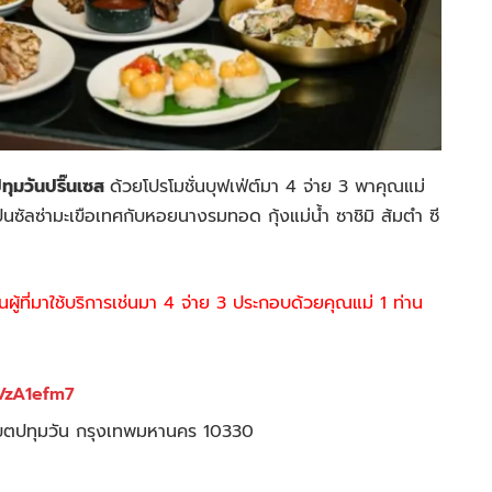
ปทุมวันปริ๊นเซส
ด้วยโปรโมชั่นบุฟเฟ่ต์มา 4 จ่าย 3 พาคุณแม่
เป็นซัลซ่ามะเขือเทศกับหอยนางรมทอด กุ้งแม่น้ำ ซาชิมิ ส้มตำ ซี
ผู้ที่มาใช้บริการเช่นมา 4 จ่าย 3 ประกอบด้วยคุณแม่ 1 ท่าน
VzA1efm7
 เขตปทุมวัน กรุงเทพมหานคร 10330