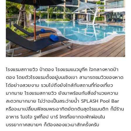
โรงแรมสกายวิว ป่าตอง โรงแรมแนวบูทีค ใจกลางหาดป่า
ตอง โดยตัวโรงแรมตั้งอยู่บนเชิงเขา สามารถชมวิวของหาด
ได้อย่างสวยงาม รวมไปถึงยังใกล้กับสถานที่ท่องเที่ยว
มากมาย โรงแรมสกายวิว ยังมาพร้อมกับสิ่งอำนวยความ
สะดวกมากมาย ไม่ว่าจะเป็นสระว่ายน้ำ SPLASH Pool Bar
หรือจะมาเปลื่ยนฟิลชมพระอาทิตย์ตกดินสุดโรแมนติก ก็มีร้าน
อาหาร โมจโจ รูฟท็อป บาร์ ใครที่อยากจะพักผ่อนใน
บรรยากาศสบายๆ ก็ต้องลองแวะมาสักครั้งครับ