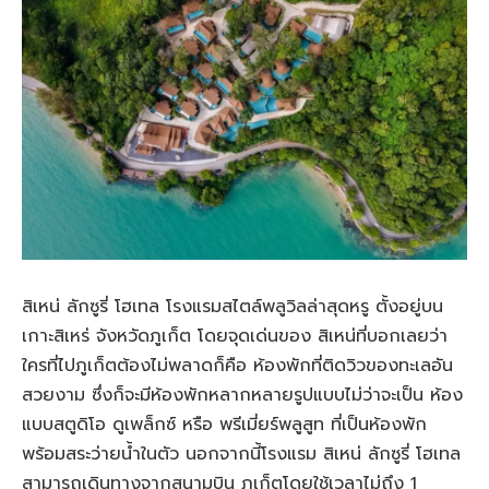
สิเหน่ ลักซูรี่ โฮเทล โรงแรมสไตล์พลูวิลล่าสุดหรู ตั้งอยู่บน
เกาะสิเหร่ จังหวัดภูเก็ต โดยจุดเด่นของ สิเหน่ที่บอกเลยว่า
ใครที่ไปภูเก็ตต้องไม่พลาดก็คือ ห้องพักที่ติดวิวของทะเลอัน
สวยงาม ซึ่งก็จะมีห้องพักหลากหลายรูปแบบไม่ว่าจะเป็น ห้อง
แบบสตูดิโอ ดูเพล็กซ์ หรือ พรีเมี่ยร์พลูสูท ที่เป็นห้องพัก
พร้อมสระว่ายน้ำในตัว นอกจากนี้โรงแรม สิเหน่ ลักซูรี่ โฮเทล
สามารถเดินทางจากสนามบิน ภูเก็ตโดยใช้เวลาไม่ถึง 1