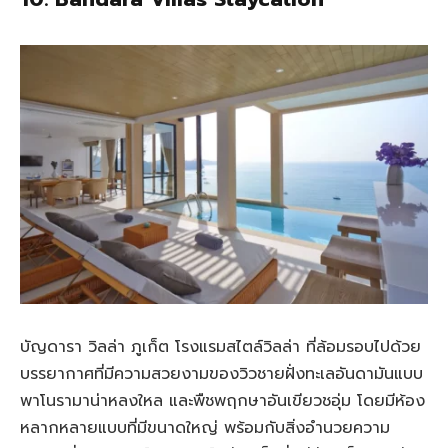
บัญดารา วิลล่า ภูเก็ต โรงแรมสไตล์วิลล่า ที่ล้อมรอบไปด้วย
บรรยากาศที่มีความสวยงามของวิวชายฝั่งทะเลอันดามันแบบ
พาโนรามาน่าหลงใหล และพืชพฤกษาอันเขียวชอุ่ม โดยมีห้อง
หลากหลายแบบที่มีขนาดใหญ่ พร้อมกับสิ่งอำนวยความ