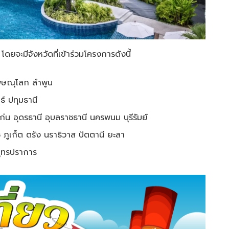
ดยจะมีจังหวัดที่เข้าร่วมโครงการดังนี้
พิษณุโลก ลำพูน
ธ์ ปทุมธานี
น อุดรธานี อุบลราชธานี นครพนม บุรีรัมย์
 ภูเก็ต ตรัง นราธิวาส ปัตตานี ยะลา
มุทรปราการ