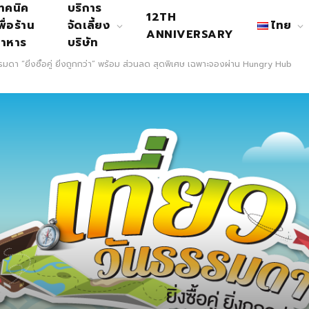
ทคนิค
บริการ
12TH
พื่อร้าน
จัดเลี้ยง
ไทย
ANNIVERSARY
าหาร
บริษัท
รมดา “ยิ่งซื้อคู่ ยิ่งถูกกว่า” พร้อม ส่วนลด สุดพิเศษ เฉพาะจองผ่าน Hungry Hub