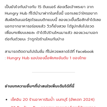
เป็นยังไงกันบ้างกับ 15 ดินเนอร์ ล่องเรือเจ้าพระยา จาก
Hungry Hub ที่ได้นำมาฝากในครั้งนี้ บอกเลยว่าใครอยาก
สัมผัสดินเนอร์สุดโรแมนติกแบบนี้ ลองแวะขึ้นเรือสักลำได้เลย
นอกจากอาหารอร่อยแล้ว วิวก็ยังสวย ได้รูปกลับไปอวด
เพื่อนๆเพียบเลยละ ถ้าได้ไปร้านไหนมาแล้ว ลองแวะมาบอก
ต่อกันด้วยนะ ว่าถูกใจร้านไหนกันบ้าง
สามารถติดตามโปรโมชั่น ที่ไม่ควรพลาดได้ที่ Facebook
:
Hungry Hub แอปจองมื้อพิเศษอันดับ 1 ของไทย
อ่านบทความอื่นๆที่น่าสนใจเพิ่มเติมได้ที่นี่
เช็คอิน 20 ร้านอาหารริมน้ำ นนทบุรี (อัพเดท 2024)