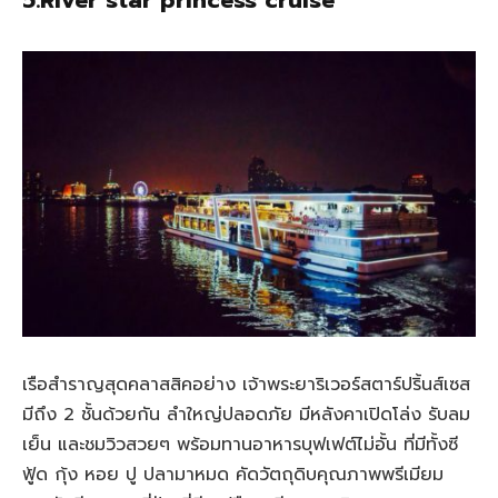
5.River star princess cruise
เรือสำราญสุดคลาสสิคอย่าง เจ้าพระยาริเวอร์สตาร์ปริ้นส์เซส
มีถึง 2 ชั้นด้วยกัน ลำใหญ่ปลอดภัย มีหลังคาเปิดโล่ง รับลม
เย็น และชมวิวสวยๆ พร้อมทานอาหารบุฟเฟต์ไม่อั้น ที่มีทั้งซี
ฟู้ด กุ้ง หอย ปู ปลามาหมด คัดวัตถุดิบคุณภาพพรีเมียม