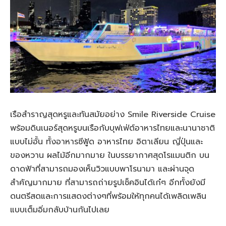
เรือสำราญสุดหรูและทันสมัยอย่าง Smile Riverside Cruise
พร้อมดินเนอร์สุดหรูบนเรือกับบุฟเฟ่ต์อาหารไทยและนานาชาติ
แบบไม่อั้น ทั้งอาหารซีฟู้ด อาหารไทย อิตาเลียน ญี่ปุ่นและ
ของหวาน ผลไม้อีกมากมาย ในบรรยากาศสุดโรแมนติก บน
ดาดฟ้าที่สามารถมองเห็นวิวแบบพาโรนามา และผ่านจุด
สำคัญมากมาย ที่สามารถถ่ายรูปเช็คอินได้เก๋ๆ อีกทั้งยังมี
ดนตรีสดและการแสดงต่างๆที่พร้อมให้ทุกคนได้เพลิดเพลิน
แบบเต็มอิ่มกลับบ้านกันไปเลย