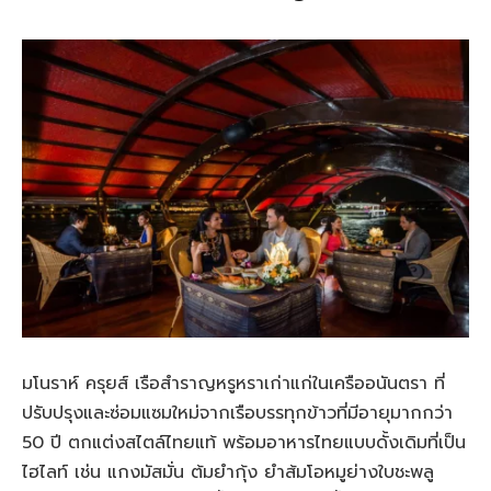
มโนราห์ ครุยส์ เรือสำราญหรูหราเก่าแก่ในเครืออนันตรา ที่
ปรับปรุงและซ่อมแซมใหม่จากเรือบรรทุกข้าวที่มีอายุมากกว่า
50 ปี ตกแต่งสไตล์ไทยแท้ พร้อมอาหารไทยแบบดั้งเดิมที่เป็น
ไฮไลท์ เช่น แกงมัสมั่น ต้มยำกุ้ง ยำส้มโอหมูย่างใบชะพลู