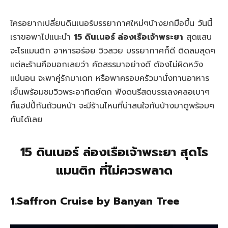
ใครอยากเปลี่ยนดินเนอร์บรรยากาศใหม่ๆบ้างยกมือขึ้น วันนี้
เราขอพาไปแนะนำ
15 ดินเนอร์ ล่องเรือเจ้าพระยา
สุดแสน
จะโรแมนติก อาหารอร่อย วิวสวย บรรยากาศก็ดี ติดลมสุดๆ
แต่ละร้านคือบอกเลยว่า คัดสรรมาอย่างดี ต้องไม่ผิดหวัง
แน่นอน จะพาคู่รักมาเดท หรือพาครอบครัวมานั่งทานอาหาร
เย็นพร้อมชมวิวพระอาทิตย์ตก ฟังดนรีสดบรรเลงคลอเบาๆ
ก็แฮปปี้กันถ้วนหน้า จะมีร้านไหนที่น่าสนใจกันบ้างมาดูพร้อมๆ
กันได้เลย
15 ดินเนอร์ ล่องเรือเจ้าพระยา สุดโร
แมนติก ที่ไม่ควรพลาด
1.Saffron Cruise by Banyan Tree