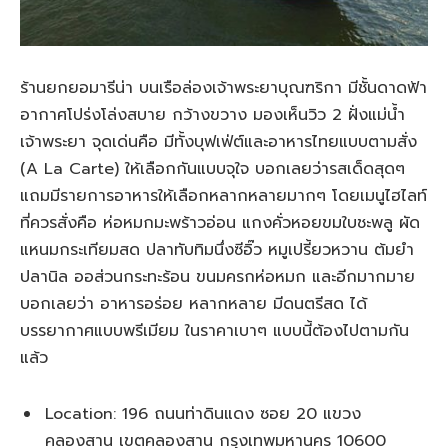
ร้านยกยอมารีน่า บนเรือล่องเจ้าพระยาบุณฑริกา มีชั้นดาดฟ้า
อากาศโปร่งโล่งสบาย กว้างขวาง มองเห็นวิว 2 ฝั่งแม่น้ำ
เจ้าพระยา จุดเด่นคือ มีทั้งบุฟเฟ่ต์และอาหารไทยแบบตามสั่ง
(A La Carte) ให้เลือกกันแบบจุใจ บอกเลยว่ารสเด็ดสุดๆ
แถมมีรายการอาหารให้เลือกหลากหลายมากๆ โดยเมนูไฮไลท์
ที่ควรสั่งคือ ห่อหมกมะพร้าวอ่อน แกงคั่วหอยขมใบชะพลู ผัด
แหนมกระเทียมสด ปลาทับทิมนึ่งซีอิ๊ว หมูเปรี้ยวหวาน ต้มยำ
ปลานิล ออส่วนกระทะร้อน ขนมครกห่อหมก และอีกมากมาย
บอกเลยว่า อาหารอร่อย หลากหลาย มีดนตรีสด ได้
บรรยากาศแบบพรีเมียม ในราคาเบาๆ แบบนี้ต้องไปตามกัน
แล้ว
Location: 196 ถนนท่าดินแดง ซอย 20 แขวง
คลองสาน เขตคลองสาน กรุงเทพมหานคร 10600