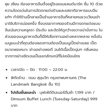
ซุย เซียน ห้องอาหารจีนตั้งอยู่โรงแรมแลนด์มาร์ค ชั้น 10 ด้วย
ความโดดเด่นในการจัดตกแต่งร้านและรสชาติอาหารแบบจีน
แท้ๆ ทำให้ร้านนี้กลายเป็นร้านอาหารจีนที่หลายคนแวะเวียนเข้า
มาใช้บริการบ่อยครั้ง ซึ่งบรรยากาศของร้านมีการตกแต่งแบบ
จีนเน้นความหรูหรา มีระดับ และจัดให้ดูกว้างขวางน่านั่งทาน ใน
ส่วนของเมนูอาหารจีนก็มีให้เลือกทานอย่างหลากหลาย หนึ่งใน
เมนูแนะนำที่คุณต้องลองทานต้องเป็นเมนูเป็ดย่างเลย เป็ด
ขนาดพอเหมาะ ย่างอย่างพอดี จนได้เนื้อเป็ดนุ่มๆ กลิ่นหอม
จากการย่างชัดเจนเป็นเอกลักษณ์ที่ไม่เหมือนใคร
เวลาเปิด – ปิด :
11:00 – 22:00
น.
พิกัดร้าน :
ถนน สุขุมวิท กรุงเทพมหานคร (The
Landmark Bangkok ชั้น 10)
โปรโมชั่นแนะนำ
:
บุฟเฟ่ต์ดินเนอร์ติ่มซำ 1,199 บาท /
Dimsum Buffet Lunch (Tuesday-Saturday) 999
บาท