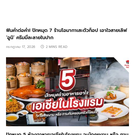
ฟินคำต่อคำ! ปักหมุด 7 ร้านโอมากาเสะตัวท็อป เอาใจสายเลิฟ
‘อูนิ’ ครีมมี่ละลายในปาก
กรกฎาคม 17, 2026
2 MINS READ
ปักหมุด 5 ห้องอาหารเอเชียในโรงแรม จะนัดคุยงาน หรือ ทาน