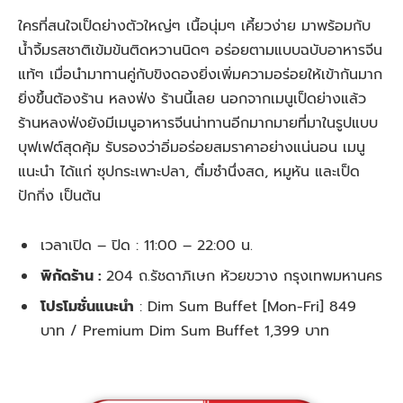
ใครที่สนใจเป็ดย่างตัวใหญ่ๆ เนื้อนุ่มๆ เคี้ยวง่าย มาพร้อมกับ
น้ำจิ้มรสชาติเข้มข้นติดหวานนิดๆ อร่อยตามแบบฉบับอาหารจีน
แท้ๆ เมื่อนำมาทานคู่กับขิงดองยิ่งเพิ่มความอร่อยให้เข้ากันมาก
ยิ่งขึ้นต้องร้าน หลงฟ่ง ร้านนี้เลย นอกจากเมนูเป็ดย่างแล้ว
ร้านหลงฟ่งยังมีเมนูอาหารจีนน่าทานอีกมากมายที่มาในรูปแบบ
บุฟเฟต์สุดคุ้ม รับรองว่าอิ่มอร่อยสมราคาอย่างแน่นอน เมนู
แนะนำ ได้แก่ ซุปกระเพาะปลา, ติ๋มซำนึ่งสด, หมูหัน และเป็ด
ปักกิ่ง เป็นต้น
เวลาเปิด – ปิด :
11:00 – 22:00 น.
พิกัดร้าน :
204 ถ.รัชดาภิเษก ห้วยขวาง กรุงเทพมหานคร
โปรโมชั่นแนะนำ
:
Dim Sum Buffet [Mon-Fri] 849
บาท / Premium Dim Sum Buffet 1,399 บาท