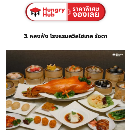
3. หลงฟ่ง โรงแรมสวิสโฮเทล รัชดา