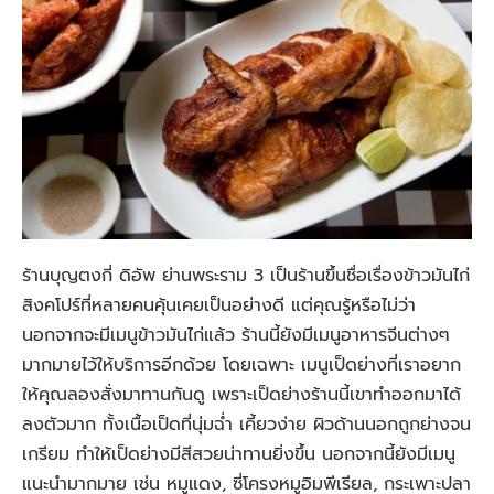
ร้านบุญตงกี่ ดิอัพ ย่านพระราม 3 เป็นร้านขึ้นชื่อเรื่องข้าวมันไก่
สิงคโปร์ที่หลายคนคุ้นเคยเป็นอย่างดี แต่คุณรู้หรือไม่ว่า
นอกจากจะมีเมนูข้าวมันไก่แล้ว ร้านนี้ยังมีเมนูอาหารจีนต่างๆ
มากมายไว้ให้บริการอีกด้วย โดยเฉพาะ เมนูเป็ดย่างที่เราอยาก
ให้คุณลองสั่งมาทานกันดู เพราะเป็ดย่างร้านนี้เขาทำออกมาได้
ลงตัวมาก ทั้งเนื้อเป็ดที่นุ่มฉ่ำ เคี้ยวง่าย ผิวด้านนอกถูกย่างจน
เกรียม ทำให้เป็ดย่างมีสีสวยน่าทานยิ่งขึ้น นอกจากนี้ยังมีเมนู
แนะนำมากมาย เช่น หมูแดง, ซี่โครงหมูอิมพีเรียล, กระเพาะปลา