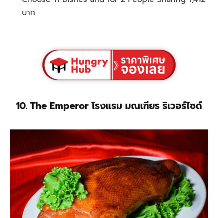
บาท
10. The Emperor โรงแรม มณเฑียร ริเวอร์ไซด์