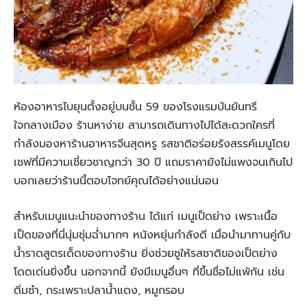
ห้องอาหารไบยุนตั้งอยู่บนชั้น 59 ของโรงแรมบันยันทรี
ใจกลางเมือง ร้านหาง่าย สามารถเดินทางไปได้สะดวกใครที่
กำลังมองหาร้านอาหารจีนสุดหรู รสชาติอร่อยรังสรรค์เมนูโดย
เชฟที่มีความเชี่ยวชาญกว่า 30 ปี แถมราคายังไม่แพงจนเกินไป
บอกเลยว่าร้านนี้ตอบโจทย์คุณได้อย่างแน่นอน
สำหรับเมนูแนะนำของทางร้าน ได้แก่ เมนูเป็ดย่าง เพราะเนื้อ
เป็ดของที่นี่นุ่มชุ่มฉ่ำมากๆ หนังหยุ่นกำลังดี เมื่อนำมาทานคู่กับ
น้ำราดสูตรเด็ดของทางร้าน ยิ่งช่วยชูให้รสชาติของเป็ดย่าง
โดดเด่นยิ่งขึ้น นอกจากนี้ ยังมีเมนูอื่นๆ ที่ขึ้นชื่อไม่แพ้กัน เช่น
ติ่มซำ, กระเพราะปลาน้ำแดง, หมูกรอบ