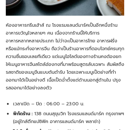
ห้องอาหารกรีนเฮ้าส์ ณ โรงแรมแลนด์มาร์คเป็นอีกหนึ่งร้าน
อาหารขวัญใจหลายๆ คน เนื่องจากร้านนี้ให้บริการ
อาหารหลากหลายประเภท ไม่ว่าจะเป็นอาหารไทย อาหารฝรั่ง
หรือแม้กระทั่งอาหารจีน ถือว่าเป็นร้านอาหารที่ตอบโจทย์ครบทุก
ความชื่นชอบเลยทีเดียว แต่เมนูไฮไลต์ของทางร้านคงต้องยก
ให้เมนูอาหารจีนสไตล์ฮ่องกงที่มาพร้อมสูตรลับเฉพาะ สัมผัสถึง
รสชาติของเมนูจีนแบบต้นตำรับ โดยเฉพาะเมนูเป็ดย่างที่ทำ
ออกมาได้เป็นอย่างดี เนื้อเป็ดฉ่ำตั้งแต่ด้านนอกสู่ด้านใน ปรุง
รสออกมาได้อย่างลงตัว
เวลาเปิด – ปิด :
06:00 – 23:00 น.
พิกัดร้าน :
138 ถนนสุขุมวิท โรงแรมแลนด์มาร์ค กรุงเทพฯ
(อยู่ใกล้ตึกแปซิฟิค อาคารแลนด์มาร์ค พลาซ่า)