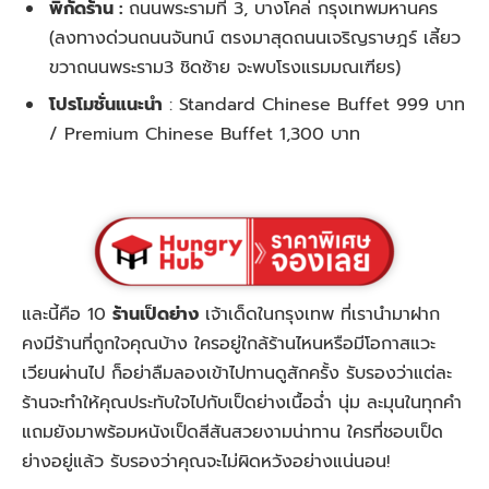
พิกัดร้าน :
ถนนพระรามที่ 3, บางโคล่ กรุงเทพมหานคร
(ลงทางด่วนถนนจันทน์ ตรงมาสุดถนนเจริญราษฎร์ เลี้ยว
ขวาถนนพระราม3 ชิดซ้าย จะพบโรงแรมมณเฑียร)
โปรโมชั่นแนะนำ
:
Standard Chinese Buffet 999 บาท
/ Premium Chinese Buffet 1,300 บาท
และนี้คือ 10
ร้านเป็ดย่าง
เจ้าเด็ดในกรุงเทพ ที่เรานำมาฝาก
คงมีร้านที่ถูกใจคุณบ้าง ใครอยู่ใกล้ร้านไหนหรือมีโอกาสแวะ
เวียนผ่านไป ก็อย่าลืมลองเข้าไปทานดูสักครั้ง รับรองว่าแต่ละ
ร้านจะทำให้คุณประทับใจไปกับเป็ดย่างเนื้อฉ่ำ นุ่ม ละมุนในทุกคำ
แถมยังมาพร้อมหนังเป็ดสีสันสวยงามน่าทาน ใครที่ชอบเป็ด
ย่างอยู่แล้ว รับรองว่าคุณจะไม่ผิดหวังอย่างแน่นอน!