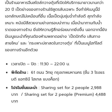
เป็นร้านอาหารจีนสไตล์กวางตุ้งที่เปิดให้บริการมายาวนานกว่า
20 ปี เป็ดย่างของทางร้านใช้สูตรลับเฉพาะ จึงทำให้เมนูนี้มี
เอกลักษณ์ไม่เหมือนที่อื่น เนื้อเป็ดนุ่มชุ่มฉ่ำกำลังดี สุกกำลัง
เหมาะ หนังมีสีสวยงามย่างกรอบน่าทาน เมื่อนำมาทานกับน้ำ
ราดของทางร้าน ยิ่งให้ความรู้สึกอร่อยมากยิ่งขึ้น นอกจากนี้ยัง
มีเมนูแนะนำที่คุณต้องห้ามพลาดอย่าง ‘เป็ดปักกิ่ง เส้นทาง
สายไหม’ และ ‘กระเพาะปลาสดในกวางตุ้ง’ ที่เป็นเมนูไฮท์ไลต์
ของทางร้านอีกด้วย
เวลาเปิด – ปิด :
11:30 – 22:00 น.
พิกัดร้าน :
61 ถนน วิทยุ กรุงเทพมหานคร (ชั้น 3 โรงแร
มดิ แอทธินี โฮเทล แบงค็อก)
โปรโมชั่นแนะนำ
:
Sharing set for 2 people 2,988
บาท / Sharing set for 2 people (Premium) 4,488
บาท