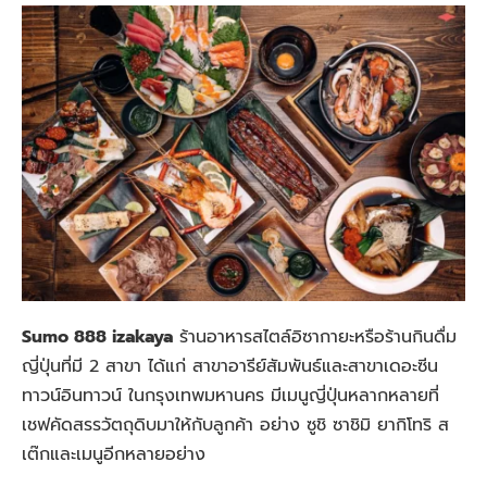
Sumo 888 izakaya
ร้านอาหารสไตล์อิซากายะหรือร้านกินดื่ม
ญี่ปุ่นที่มี 2 สาขา ได้แก่ สาขาอารีย์สัมพันธ์และสาขาเดอะซีน
ทาวน์อินทาวน์ ในกรุงเทพมหานคร มีเมนูญี่ปุ่นหลากหลายที่
เชฟคัดสรรวัตถุดิบมาให้กับลูกค้า อย่าง ซูชิ ซาชิมิ ยากิโทริ ส
เต๊ก
และเมนูอีกหลายอย่าง