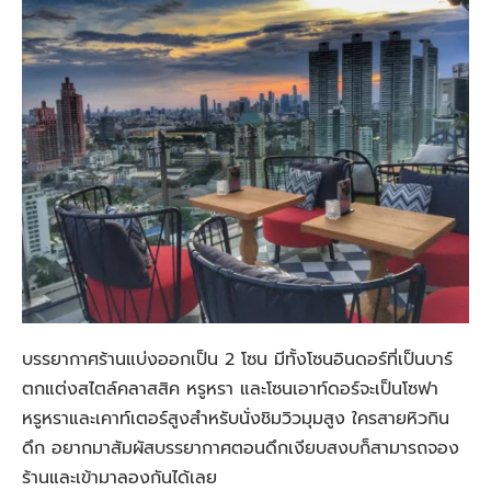
บรรยากาศร้านแบ่งออกเป็น 2 โซน มีทั้งโซนอินดอร์ที่เป็นบาร์
ตกแต่งสไตล์คลาสสิค หรูหรา และโซนเอาท์ดอร์จะเป็นโซฟา
หรูหราและเคาท์เตอร์สูงสำหรับนั่งชิมวิวมุมสูง ใครสายหิวกิน
ดึก อยากมาสัมผัสบรรยากาศตอนดึกเงียบสงบก็สามารถจอง
ร้านและเข้ามาลองกันได้เลย