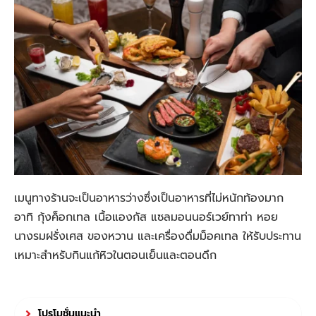
เมนูทางร้านจะเป็นอาหารว่างซึ่งเป็นอาหารที่ไม่หนักท้องมาก
อาทิ กุ้งค็อกเทล เนื้อแองกัส แซลมอนนอร์เวย์ทาท่า หอย
นางรมฝรั่งเศส
ของหวาน
และเครื่องดื่มม็อคเทล ให้รับประทาน
เหมาะสำหรับกินแก้หิวในตอนเย็นและตอนดึก
โปรโมชั่นแนะนำ