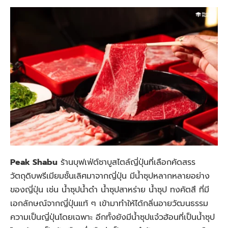
Peak Shabu
ร้านบุฟเฟ่ต์ชาบูสไตล์ญี่ปุ่นที่เลือกคัดสรร
วัตถุดิบพรีเมียมชั้นเลิศมาจากญี่ปุ่น มีน้ำซุปหลากหลายอย่าง
ของญี่ปุ่น เช่น น้ำซุปน้ำดำ น้ำซุปสาหร่าย น้ำซุป ทงคัตสึ ที่มี
เอกลักษณ์จากญี่ปุ่นแท้ ๆ เข้ามาทำให้ได้กลิ่นอายวัฒนธรรม
ความเป็นญี่ปุ่นโดยเฉพาะ อีกทั้งยังมีน้ำซุปแจ๋วฮ้อนที่เป็นน้ำซุป