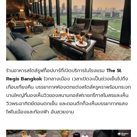
ร้านอาหารสไตล์รูฟท็อปบาร์ที่เปิดบริการในโรงแรม
The St.
Regis Bangkok
ใจกลางเมือง เวลาเปิดจะเป็นช่วงเย็นไปถึง
เกือบเที่ยงคืน บรรยากาศห้องตกแต่งสไตล์หรูหราพร้อมกระจก
บานใหญ่ที่มองเห็นวิวของสนามกอล์ฟราชกรีฑาสโมสรและเห็น
วิวพระอาทิตย์ตอนตกเย็น และตอนดึกก็จะเห็นบรรยากาศแสง
ไฟในเมืองและท้องฟ้า อันสวยงาม