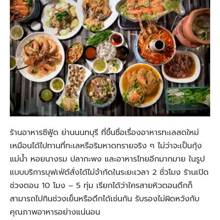
ร้านอาหารซีฟู้ด ย่านนนทบุรี ที่ขึ้นชื่อเรื่องอาหารทะเลสดใหม่
เหมือนได้ไปทานที่ทะเลหรือริมหาดทรายจริง ๆ ไม่ว่าจะเป็นกุ้ง
แม่น้ำ หอยนางรม ปลากะพง และอาหารไทยอีกมากมาย ในรูป
แบบบริการบุฟเฟ่ต์สั่งได้ไม่จำกัดในระยะเวลา 2 ชั่วโมง ร้านเปิด
ช่วงตอน 10 โมง – 5 ทุ่ม เรียกได้ว่าใครสายหิวตอนดึกก็
สามารถไปกินช่วงเย็นหรือดึกได้เช่นกัน รับรองไม่ผิดหวังกับ
คุณภาพอาหารอย่างแน่นอน