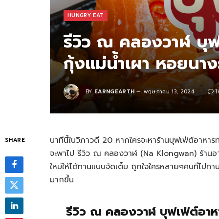
HUNGRY EAT
รีวิว ณ คลองวาฬ บุฟ
กุ้งแม่น้ำเผา หอยนางร
BY
EARNGEARTH
พฤษภาคม 13, 2024
ไ
นาทีนี้ในวิภาวดี 20 หากใครจะหาร้านบุฟเฟ่ต์อาหาร
SHARE
จะพาไป รีวิว ณ คลองวาฬ (Na Klongwan) ร้านอาหาร
ใหม่ให้ได้ทานแบบจัดเต็ม ถูกใจใครหลายๆคนที่ไปทาน แ
มากขึ้น
รีวิว ณ คลองวาฬ บุฟเฟ่ต์อาห