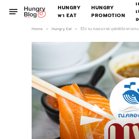
เ
HUNGRY
HUNGRY
เ
พา EAT
PROMOTION
อ
Home
Hungry Eat
รีวิว ณ คลองวาฬ บุฟเฟ่ต์อาหารทะเล
»
»