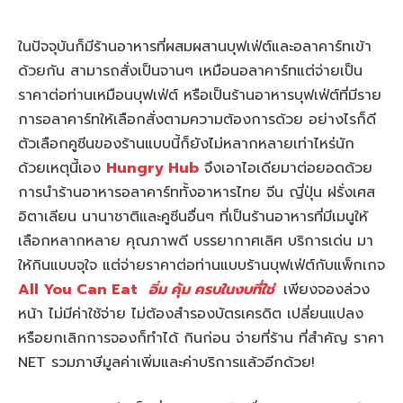
ในปัจจุบันก็มีร้านอาหารที่ผสมผสานบุฟเฟ่ต์และอลาคาร์ทเข้า
ด้วยกัน สามารถสั่งเป็นจานๆ เหมือนอลาคาร์ทแต่จ่ายเป็น
ราคาต่อท่านเหมือนบุฟเฟ่ต์ หรือเป็นร้านอาหารบุฟเฟ่ต์ที่มีราย
การอลาคาร์ทให้เลือกสั่งตามความต้องการด้วย อย่างไรก็ดี
ตัวเลือกคูซีนของร้านแบบนี้ก็ยังไม่หลากหลายเท่าไหร่นัก
ด้วยเหตุนี้เอง
Hungry Hub
จึงเอาไอเดียมาต่อยอดด้วย
การนำร้านอาหารอลาคาร์ททั้งอาหารไทย จีน ญี่ปุ่น ฝรั่งเศส
อิตาเลียน นานาชาติและคูซีนอื่นๆ ที่เป็นร้านอาหารที่มีเมนูให้
เลือกหลากหลาย คุณภาพดี บรรยากาศเลิศ บริการเด่น มา
ให้กินแบบจุใจ แต่จ่ายราคาต่อท่านแบบร้านบุฟเฟ่ต์กับแพ็กเกจ
All You Can Eat
อิ่ม คุ้ม ครบในงบที่ใช่
เพียงจองล่วง
หน้า ไม่มีค่าใช้จ่าย ไม่ต้องสำรองบัตรเครดิต เปลี่ยนแปลง
หรือยกเลิกการจองก็ทำได้ กินก่อน จ่ายที่ร้าน ที่สำคัญ ราคา
NET รวมภาษีมูลค่าเพิ่มและค่าบริการแล้วอีกด้วย!