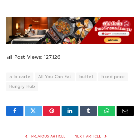
Post Views:
127,126
a la carte
All You Can Eat
buffet
fixed price
Hungry Hub
Facebook
Twitter
Pinterest
LinkedIn
Tumblr
WhatsApp
Email
PREVIOUS ARTICLE
NEXT ARTICLE