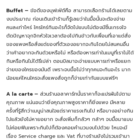
Buffet –
ข้อดีของบุฟเฟ่ต์คือ สามารถเลือกร้านได้เลยตาม
งบประมาณ ก่อนเดินเข้าร้านก็รู้เลยว่าในมื้อนั้นจะต้องจ่าย
คนละเท่าไหร่ ใครใคร่กินอะไรก็จัดไปแบบไม่ต้องมีชิ้นเกรงใจ
ตัดปัญหาจุกจิกหัวใจเวลาต้องไปกินข้าวกับเพื่อนที่เอาแต่สั่ง
ของแพงหรือสั่งแต่ของที่ตัวเองอยากจะกินโดยไม่สนคนอื่น
ว่าเค้าอยากจะกินด้วยหรือไม่ หรือต้องหารเท่าในเมนูที่เราไม่ได้
กินหรือกินไม่ได้รึเปล่า ตอนบิลมาจะจ่ายแบบหารเท่าหรือแยก
จ่ายของใครของมันดี เพราะจบมื้อไม่ว่าทุกคนจะกินอะไร มาก
น้อยแค่ไหนใครจะสั่งแพงสั่งถูกก็จ่ายเท่ากันแบบแฟร์ๆ
A la carte –
ส่วนร้านอลาคาร์ทนั้นราคาก็จะแปรผันไปตาม
คุณภาพ แน่นอนว่ายิ่งคุณภาพสูงราคาก็ยิ่งแพง มีหลาย
ครั้งที่รู้สึกว่าเมนูน่าสนใจแต่ราคาแรงเกินไป หรือบางอย่างกิน
ไปแล้วยังไม่หายอยาก จะสั่งเพิ่มก็กลัวๆ กล้าๆ จบมื้อมาแบบ
ไม่ค่อยฟินเพราะกินไปก็ต้องคอยคำนวนงบไปด้วย ไหนจะมี
เรื่อง Service charge และ Vat ที่บางร้านยังไม่รวมเข้ามา