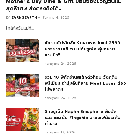
Mother’s Day Dine & Gift มอบของขวัญวันแม่
สุดพิเศษ ส่งตรงถึงโต๊ะ
BY
EARNGEARTH
สิงหาคม 4, 2026
ใกล้ถึงวันแม่ที…
มัดรวมโปรโมชั่น ร้านอาหารวันแม่ 2569
บรรยากาศดี พาแม่อิ่มถูกใจ คุ้มสบาย
กระเป๋า!!
กรกฎาคม 24, 2026
รวม 10 พิกัดร้านสเต็กตัวท็อป วัตถุดิบ
พรีเมียม ฉ่ำนุ่มลิ้นที่สาย Meat Lover ต้อง
ไม่พลาด!!
กรกฎาคม 24, 2026
5 เมนูเด็ด Napha Emsphere สัมผัส
รสชาติระดับ Flagship จากเชฟดังระดับ
ตำนาน
กรกฎาคม 17, 2026