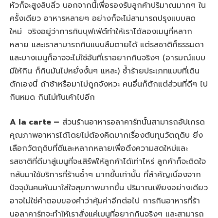
หัวก็จะสูงลิบลิ่ว นอกจากนี้เพื่อรองรับลูกค้าปริมาณมากๆ ใน
ครั้งเดียว อาหารหลายๆ อย่างก็จะไม่สามารถปรุงแบบสด
ใหม่ จริงอยู่ว่าการกินบุฟเฟ่ต์ทำให้เราได้ลองเมนูที่หลาก
หลาย และเราสามารถกินแบบลืมตายได้ แต่รสชาติก็ธรรมดา
และบางเมนูก็อาจจะไม่ใช่อันที่เราอยากกินจริงๆ (อารมณ์แบบ
มีให้กิน ก็กินมันไปหยั่งงั้นๆ แหละ) ซ้ำร้ายประเภทแบบที่เดิน
ตักเองนี่ ถ้าช้าหรือมาไม่ถูกจังหวะ คนอื่นก็ตักแต่ส่วนที่ดีๆ ไป
กินหมด กินไม่ทันเค้าไปอีก
A la carte –
ส่วนร้านอาหารอลาคาร์ทนั้นสามารถอัปเกรด
คุณภาพอาหารได้โดยไม่ต้องคิดมากเรื่องต้นทุนวัตถุดิบ ยิ่ง
เลือกวัตถุดิบที่ดีและหลากหลายเพื่อดึงความสดใหม่และ
รสชาติที่ดีมาสู่เมนูที่จะเสิร์ฟให้ลูกค้าได้เท่าไหร่ ลูกค้าก็จะติดใจ
กลับมาใช้บริการที่ร้านซ้ำๆ มากขึ้นเท่านั้น ที่สำคัญเนื่องจาก
ปัจจุบันคนหันมาใส่ใจสุขภาพมากขึ้น ปริมาณเพียงอย่างเดียว
อาจไม่ใช่คำตอบของคำว่าคุ้มค่าอีกต่อไป การกินอาหารที่ร้า
นอลาคาร์ทจะทำให้เราสั่งแค่เมนูที่อยากกินจริงๆ และสามารถ