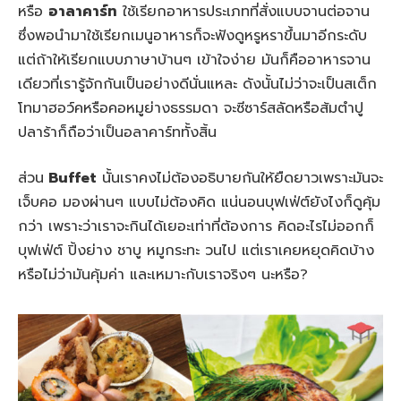
หรือ
อาลาคาร์ท
ใช้เรียกอาหารประเภทที่สั่งแบบจานต่อจาน
ซึ่งพอนำมาใช้เรียกเมนูอาหารก็จะฟังดูหรูหราขึ้นมาอีกระดับ
แต่ถ้าให้เรียกแบบภาษาบ้านๆ เข้าใจง่าย มันก็คืออาหารจาน
เดียวที่เรารู้จักกันเป็นอย่างดีนั่นแหละ ดังนั้นไม่ว่าจะเป็นสเต็ก
โทมาฮอว์คหรือคอหมูย่างธรรมดา จะซีซาร์สลัดหรือส้มตำปู
ปลาร้าก็ถือว่าเป็นอลาคาร์ททั้งสิ้น
ส่วน
Buffet
นั้นเราคงไม่ต้องอธิบายกันให้ยืดยาวเพราะมันจะ
เจ็บคอ มองผ่านๆ แบบไม่ต้องคิด แน่นอนบุฟเฟ่ต์ยังไงก็ดูคุ้ม
กว่า เพราะว่าเราจะกินได้เยอะเท่าที่ต้องการ คิดอะไรไม่ออกก็
บุฟเฟ่ต์ ปิ้งย่าง ชาบู หมูกระทะ วนไป แต่เราเคยหยุดคิดบ้าง
หรือไม่ว่ามันคุ้มค่า และเหมาะกับเราจริงๆ นะหรือ?