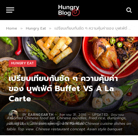
Home
Hungry Eat
เปรียบเทียบกันชัด ๆ ความคุ้มค่าของ บุฟเฟ่ต์ Buffet VS A La Carte
»
»
HUNGRY EAT
เปรียบเทียบกันชัด ๆ ความคุ้มค่า
ของ บุฟเฟ่ต์ Buffet VS A La
Carte
BY
EARNGEARTH
สิงหาคม 31, 2018
UPDATED:
มิถุนายน
Assorted Chinese food set. Chinese noodles, fried rice, dumplings,
peking duck, dim sum, spring rolls. Famous Chinese cuisine dishes on
23, 2022
ไม่มีความเห็น
2 MINS READ
table. Top view. Chinese restaurant concept. Asian style banquet