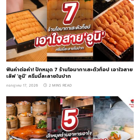
ฟินคำต่อคำ! ปักหมุด 7 ร้านโอมากาเสะตัวท็อป เอาใจสาย
เลิฟ ‘อูนิ’ ครีมมี่ละลายในปาก
กรกฎาคม 17, 2026
2 MINS READ