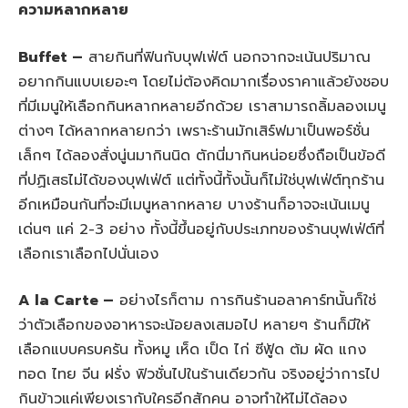
ความหลากหลาย
Buffet –
สายกินที่ฟินกับบุฟเฟ่ต์ นอกจากจะเน้นปริมาณ
อยากกินแบบเยอะๆ โดยไม่ต้องคิดมากเรื่องราคาแล้วยังชอบ
ที่มีเมนูให้เลือกกินหลากหลายอีกด้วย เราสามารถลิ้มลองเมนู
ต่างๆ ได้หลากหลายกว่า เพราะร้านมักเสิร์ฟมาเป็นพอร์ชั่น
เล็กๆ ได้ลองสั่งนู่นมากินนิด ตักนี่มากินหน่อยซึ่งถือเป็นข้อดี
ที่ปฏิเสธไม่ได้ของบุฟเฟ่ต์ แต่ทั้งนี้ทั้งนั้นก็ไม่ใช่บุฟเฟ่ต์ทุกร้าน
อีกเหมือนกันที่จะมีเมนูหลากหลาย บางร้านก็อาจจะเน้นเมนู
เด่นๆ แค่ 2-3 อย่าง ทั้งนี้ขึ้นอยู่กับประเภทของร้านบุฟเฟ่ต์ที่
เลือกเราเลือกไปนั่นเอง
A la Carte –
อย่างไรก็ตาม การกินร้านอลาคาร์ทนั้นก็ใช่
ว่าตัวเลือกของอาหารจะน้อยลงเสมอไป หลายๆ ร้านก็มีให้
เลือกแบบครบครัน ทั้งหมู เห็ด เป็ด ไก่ ซีฟู้ด ต้ม ผัด แกง
ทอด ไทย จีน ฝรั่ง ฟิวชั่นไปในร้านเดียวกัน จริงอยู่ว่าการไป
กินข้าวแค่เพียงเรากับใครอีกสักคน อาจทำให้ไม่ได้ลอง