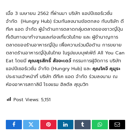
เมื่อ
3
เมษายน
2562
ที่ผ่านมา บริษัท แอปป์เซอร์เวชั่น
จำกัด
(Hungry Hub)
ร่วมกันลงนามข้อตกลง กับบริษัท ดี
ทีเค แอด จำกัด ผู้นำด้านการตลาดกลุ่มตลาดของชาวญี่ปุ่น
ที่เดินทางมาทำงานและท่องเที่ยวในไทย และ ผู้ชำนาญการ
ตลาดของร้านอาหารญี่ปุ่น เพื่อความร่วมมือด้าน การขยาย
ตลาดร้านอาหารญี่ปุ่นในไทย ในรูปแบบบุฟเฟ่ต์
All You Can
Eat
โดยมี
คุณสุรสิทธิ์ สัจจะเดว์
กรรมการผู้จัดการ บริษัท
แอปป์เซอร์เวชั่น จำกัด
(Hungry Hub)
และ
คุณโคจิ คุมุระ
ประธานเจ้าหน้าที่ บริษัท ดีทีเค แอด จำกัด ร่วมลงนาม ณ
ห้องอาหารสกาลินี โรงแรม ฮิลตัล สุขุมวิท
Post Views:
5,151
Facebook
Twitter
Pinterest
LinkedIn
Tumblr
WhatsApp
Email