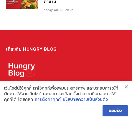
ตำนาน
กรกฎาคม 17, 2026
เกี่ยวกับ HUNGRY BLOG
แหล่งรวมข้อมูล ข่าวสาร เกี่ยวกับร้านอาหารและเรื่องกิน ไม่ว่าจะเป็น
เว็บไซต์นี้ใช้คุกกี้ เราใช้คุกกี้เพื่อเพิ่มประสิทธิภาพ และประสบการณ์ที่
ดีในการใช้งานเว็บไซต์ คุณสามารถเลือกตั้งค่าความยินยอมการใช้
รีวิว ชี้เป้า รวมถึงความรู้ต่างๆ ที่เราอยากแชร์!
คุกกี้ได้ โดยคลิก
การตั้งค่าคุกกี้
นโยบายความเป็นส่วนตัว
ไม่พอ เรายังมีความรู้เกี่ยวกับการทำร้านอาหาร เพื่อผู้ประกอบการ ที่
ยอมรับ
เดียวครบ เพราะเราคือผู้เชี่ยวชาญเรื่องความหิว
Hungry Blog โดย Hungry Hub