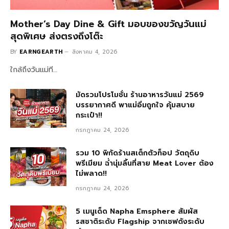
Mother’s Day Dine & Gift มอบของขวัญวันแม่
สุดพิเศษ ส่งตรงถึงโต๊ะ
BY
EARNGEARTH
สิงหาคม 4, 2026
ใกล้ถึงวันแม่ที…
มัดรวมโปรโมชั่น ร้านอาหารวันแม่ 2569
บรรยากาศดี พาแม่อิ่มถูกใจ คุ้มสบาย
กระเป๋า!!
กรกฎาคม 24, 2026
รวม 10 พิกัดร้านสเต็กตัวท็อป วัตถุดิบ
พรีเมียม ฉ่ำนุ่มลิ้นที่สาย Meat Lover ต้อง
ไม่พลาด!!
กรกฎาคม 24, 2026
5 เมนูเด็ด Napha Emsphere สัมผัส
รสชาติระดับ Flagship จากเชฟดังระดับ