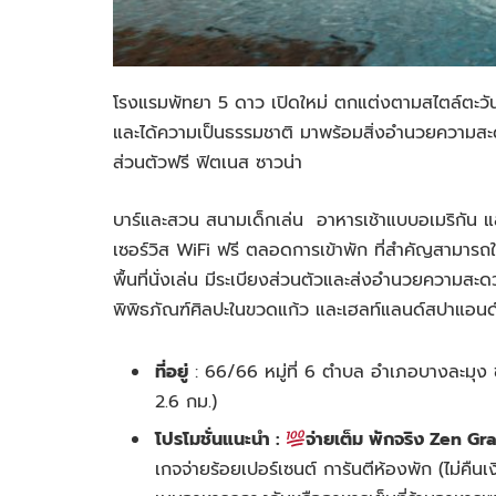
โรงแรมพัทยา 5 ดาว เปิดใหม่ ตกแต่งตามสไตล์ตะวันตก
และได้ความเป็นธรรมชาติ มาพร้อมสิ่งอำนวยความสะด
ส่วนตัวฟรี ฟิตเนส ซาวน่า
บาร์และสวน สนามเด็กเล่น
อาหารเช้าแบบอเมริกัน แล
เซอร์วิส WiFi ฟรี ตลอดการเข้าพัก ที่สำคัญสามารถใ
พื้นที่นั่งเล่น มีระเบียงส่วนตัวและส่งอำนวยควา
พิพิธภัณฑ์ศิลปะในขวดแก้ว และเฮลท์แลนด์สปาแอนด
ที่อยู่
:
66/66 หมู่ที่ 6 ตําบล อำเภอบางละมุง 
2.6 กม.
)
โปรโมชั่นแนะนำ :
จ่ายเต็ม พักจริง Zen 
เกจจ่ายร้อยเปอร์เซนต์ การันตีห้องพัก (ไม่คืนเ