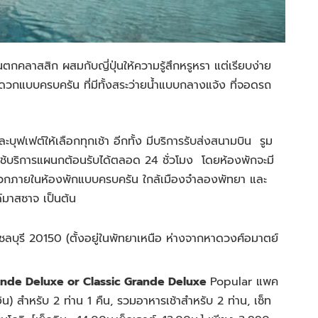
คลาสสิก ผสมกับญี่ปุ่นให้ความรู้สึกหรูหรา แต่เรียบง่าย
วกแบบครบครัน ที่มีทั้งสระว่ายน้ำแบบกลางแจ้ง ที่จอดรถ
ะบุฟเฟต์ให้เลือกทุกเช้า
อีกทั้ง มี
บริการรับส่งสนามบิน
รูม
ช้
บริการแผนกต้อนรับได้ตลอด 24 ชั่วโมง
โดยห้องพักจะมี
มสะดวกภายในห้องพักแบบครบครัน ใกล้เมืองจำลองพัทยา และ
์มาสซาจ เป็นต้น
ชลบุรี 20150 (
ตั้งอยู่ในพัทยาเหนือ ห่างจากหาดวงศ์อมาตย์
Grande Deluxe or Classic Grande Deluxe
Popular
แพค
งิน) สำหรับ 2 ท่าน 1 คืน, รวมอาหารเช้าสำหรับ 2 ท่าน, เซ็ท