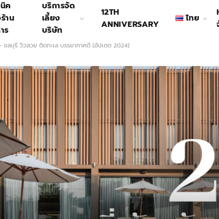
นิค
บริการจัด
12TH
อร้าน
เลี้ยง
ไทย
ANNIVERSARY
หาร
บริษัท
 – ชลบุรี วิวสวย ติดทะเล บรรยากาศดี (อัปเดต 2024)