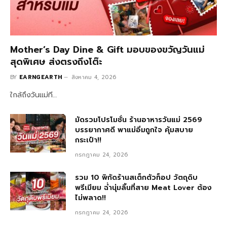
Mother’s Day Dine & Gift มอบของขวัญวันแม่
สุดพิเศษ ส่งตรงถึงโต๊ะ
BY
EARNGEARTH
สิงหาคม 4, 2026
ใกล้ถึงวันแม่ที…
มัดรวมโปรโมชั่น ร้านอาหารวันแม่ 2569
บรรยากาศดี พาแม่อิ่มถูกใจ คุ้มสบาย
กระเป๋า!!
กรกฎาคม 24, 2026
รวม 10 พิกัดร้านสเต็กตัวท็อป วัตถุดิบ
พรีเมียม ฉ่ำนุ่มลิ้นที่สาย Meat Lover ต้อง
ไม่พลาด!!
กรกฎาคม 24, 2026