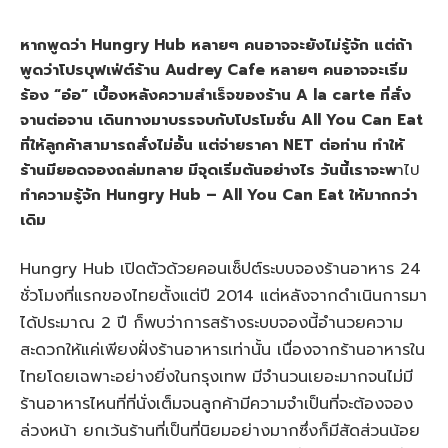
หากพูดว่า Hungry Hub หลายๆ คนอาจจะยังไม่รู้จัก แต่ถ้า
พูดว่าโปรบุฟเฟ่ต์ร้าน Audrey Cafe หลายๆ คนอาจจะเริ่ม
ร้อง “อ๋อ” เบื้องหลังความสำเร็จของร้าน A la carte ที่สั่ง
จานต่อจาน เดินทางมาบรรจบกับโปรโมชั่น All You Can Eat
ที่ให้ลูกค้าสามารถสั่งไม่อั้น แต่จ่ายราคา NET ต่อท่าน ทำให้
ร้านมียอดจองถล่มทลาย มีจุดเริ่มต้นอย่างไร วันนี้เราจะพ
าไป
ทำความรู้จัก Hungry Hub – All You Can Eat ให้มากกว่า
เดิม
Hungry Hub เปิดตัวด้วยคอนเซ็ปต์ระบบจองร้านอาหาร 24
ชั่วโมงที่แรกของไทยตั้งแต่ปี 2014 แต่หลังจากดำเนินการมา
ได้ประมาณ 2 ปี ก็พบว่าการสร้างระบบจองนี้อำนวยความ
สะดวกให้แค่เพียงฝั่งร้านอาหารเท่านั้น เนื่องจากร้านอาหารใน
ไทยโดยเฉพาะอย่างยิ่งในกรุงเทพ มีจำนวนเยอะมากจนไม่มี
ร้านอาหารไหนที่ที่นั่งเต็มจนลูกค้ามีความจำเป็นที่จะต้องจอง
ล่วงหน้า ยกเว้นร้านที่เป็นที่นิยมอย่างมากซึ่งก็มีสัดส่วนน้อย