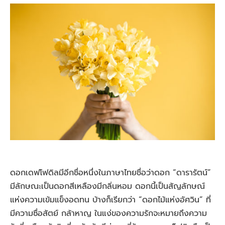
ดอกเดฟโฟดิลมีอีกชื่อหนึ่งในภาษาไทยชื่อว่าดอก “ดารารัตน์”
มีลักษณะเป็นดอกสีเหลืองมีกลิ่นหอม ดอกนี้เป็นสัญลักษณ์
แห่งความเข้มแข็งอดทน บ้างก็เรียกว่า “ดอกไม้แห่งอัศวิน” ที่
มีความซื่อสัตย์ กล้าหาญ ในแง่ของความรักจะหมายถึงความ