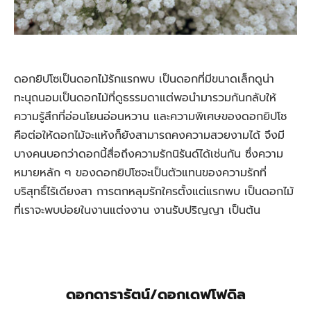
ดอกยิปโซเป็นดอกไม้รักแรกพบ เป็นดอกที่มีขนาดเล็กดูน่า
ทะนุถนอมเป็นดอกไม้ที่ดูธรรมดาแต่พอนำมารวมกันกลับให้
ความรู้สึกที่อ่อนโยนอ่อนหวาน และความพิเศษของดอกยิปโซ
คือต่อให้ดอกไม้จะแห้งก็ยังสามารถคงความสวยงามได้ จึงมี
บางคนบอกว่าดอกนี้สื่อถึงความรักนิรันด์ได้เช่นกัน ซึ่งความ
หมายหลัก ๆ ของดอกยิปโซจะเป็นตัวแทนของความรักที่
บริสุทธิ์ไร้เดียงสา การตกหลุมรักใครตั้งแต่แรกพบ เป็นดอกไม้
ที่เราจะพบบ่อยในงานแต่งงาน งานรับปริญญา เป็นต้น
ดอกดารารัตน์/ดอกเดฟโฟดิล