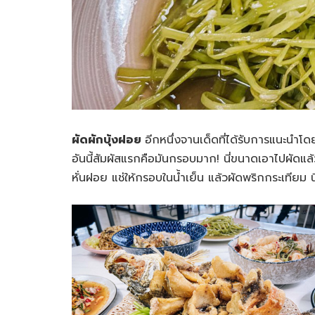
ผัดผักบุ้งฝอย
อีกหนึ่งจานเด็ดที่ได้รับการแนะนำโด
อันนี้สัมผัสแรกคือมันกรอบมาก! นี่ขนาดเอาไปผัดแล
หั่นฝอย แช่ให้กรอบในน้ำเย็น แล้วผัดพริกกระเทียม น