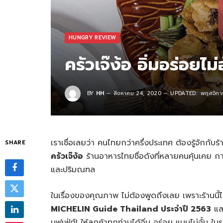
HUNGRY REVIEW
ครัวเจ๊ง้อ อิ่มอร่อยไม
BY
HH
สิงหาคม 24, 2020
UPDATED:
พฤศจิกา
เราเชื่อเลยว่า คนไทยกว่าครึ่งประเทศ ต้องรู้จักกับ
SHARE
ครัวเจ๊ง้อ
ร้านอาหารไทยชื่อดังที่หลายคนคุ้นเคย กา
และปริมณฑล
ในเรื่องของคุณภาพ ไม่ต้องพูดถึงเลย เพราะร้านนี้ไ
MICHELIN Guide Thailand ประจำปี 2563
และ
บุฟเฟ่ต์! ให้ลูกค้าทุกท่านได้อิ่ม อร่อย แบบไม่อั้น 