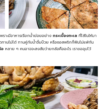
เพราะมีอาหารเรียกน้ำย่อยอย่าง
กระเบื้องทะเล
ที่ไส้ในให้มา
นไม่ได้ ทานคู่กับน้ำจิ้มบ๊วย หรือซอสพริกก็ฟินไม่แพ้กัน
้อ
หลาย ๆ คนอาจจะสงสัยว่ายกล้อคืออะไร เราขออุบไว้