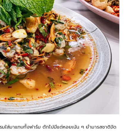
นางรมใส่มาแทบทั้งฟาร์ม ตักไปมีแต่หอยเน้น ๆ ยำมารสชาติจัด