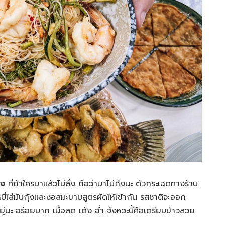
้ง
ที่ถ้าใครมาแล้วไม่สั่ง ถือว่ามาไม่ถึงนะ ตัวกระเฉดทางร้าน
ี่ใส่มันกุ้งและซอสมะขามสูตรผัดให้เข้ากัน รสชาติจะออก
่นะ อร่อยมาก เนื้อสด เด้ง ฉ่ำ จังหวะนี้คือเตรียมข้าวสวย