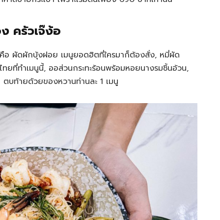
 ครัวเจ๊ง้อ
อ ผัดผักบุ้งฝอย เมนูยอดฮิตที่ใครมาก็ต้องสั่ง, หมี่ผัด
ไทยที่ทำเมนูนี้, ออส่วนกระทะร้อนพร้อมหอยนางรมชิ้นอ้วน,
้น ตบท้ายด้วยของหวานท่านละ 1 เมนู