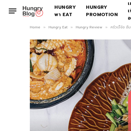
เ
HUNGRY
HUNGRY
เ
พา EAT
PROMOTION
อ
Home
Hungry Eat
Hungry Review
ครัวเจ๊ง้อ อิ
»
»
»