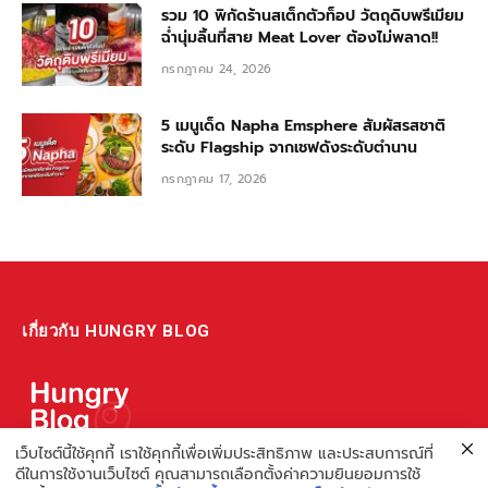
รวม 10 พิกัดร้านสเต็กตัวท็อป วัตถุดิบพรีเมียม
ฉ่ำนุ่มลิ้นที่สาย Meat Lover ต้องไม่พลาด!!
กรกฎาคม 24, 2026
5 เมนูเด็ด Napha Emsphere สัมผัสรสชาติ
ระดับ Flagship จากเชฟดังระดับตำนาน
กรกฎาคม 17, 2026
เกี่ยวกับ HUNGRY BLOG
เว็บไซต์นี้ใช้คุกกี้ เราใช้คุกกี้เพื่อเพิ่มประสิทธิภาพ และประสบการณ์ที่
แหล่งรวมข้อมูล ข่าวสาร เกี่ยวกับร้านอาหารและเรื่องกิน ไม่ว่าจะเป็น
ดีในการใช้งานเว็บไซต์ คุณสามารถเลือกตั้งค่าความยินยอมการใช้